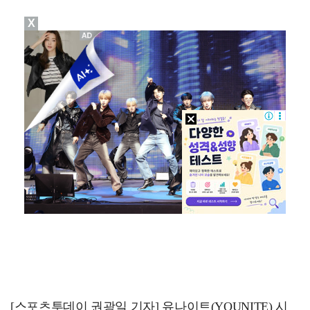
X
[ST포토] 서어진, 타구에 시선고정
[ST포토] 서어진, 자신감 가득한 미소
[ST포토] 신다인, 방향이 좋다
[ST포토] 문정민, 멀리 보낸다
[ST포토] 문정민, 선두로 올라갈게요
[스포츠투데이 권광일 기자] 유나이트(YOUNITE) 시