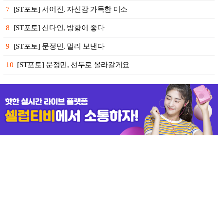
7
[ST포토] 서어진, 자신감 가득한 미소
8
[ST포토] 신다인, 방향이 좋다
9
[ST포토] 문정민, 멀리 보낸다
10
[ST포토] 문정민, 선두로 올라갈게요