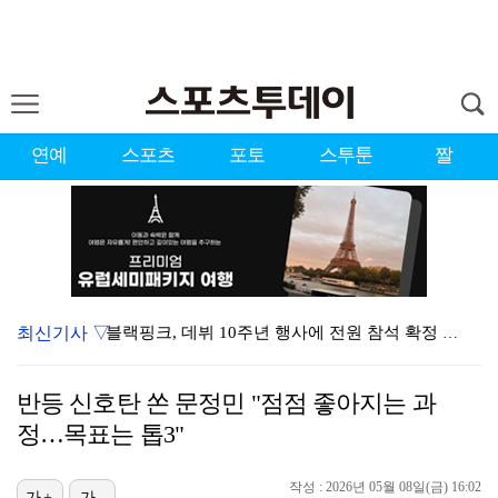
연예
스포츠
포토
스투툰
짤
최신기사 ▽
블랙핑크, 데뷔 10주년 행사에 전원 참석 확정 [공식…
김규원, 뒤늦게 알려진 공익 시절 선행 "소변 실수한 …
반등 신호탄 쏜 문정민 "점점 좋아지는 과
'서준맘' 박세미, 열애 중 최초 고백 "1살 연하…연…
정…목표는 톱3"
블랙핑크, 완전체 10주년 행사 성사됐지만…'40명만 …
작성 : 2026년 05월 08일(금) 16:02
[ST포토] 박현경, 오전조는 힘들어
가+
가-