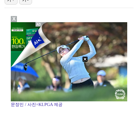
김주형, PGA 윈덤 챔피언십 1R 공동 11위…임성재…
X
시애틀 투수 스파이어, 빈볼 던져 벤치 클리어링 유발 …
[ST포토] 서교림, 아침부터 더워요
[ST포토] 고지원, 야디지북 체크
UEFA, 인판티노 회장 사퇴 압박 유지…"월드컵 보이…
문정민 / 사진=KLPGA 제공