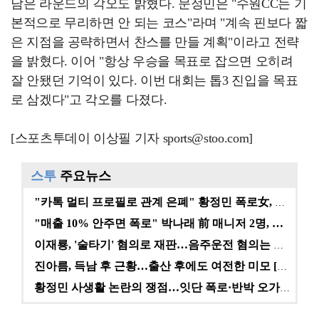
남은 라운드의 각오도 밝혔다. 문정민은 "수원CC는 기
본적으로 무리하면 안 되는 코스"라며 "계속 핀보다 짧
은 지점을 공략하면서 찬스를 만들 계획"이라고 전략
을 밝혔다. 이어 "항상 우승을 목표로 잡으면 오히려
잘 안됐던 기억이 있다. 이번 대회는 톱3 진입을 목표
로 삼겠다"고 각오를 다졌다.
[스포츠투데이 이상필 기자 sports@stoo.com]
스투
주요뉴스
"카톡 멀티 프로필로 관계 은폐" 황정민 폭로女, 문자…
"매출 10% 안주면 폭로" 박나래 前 매니저 2명, …
이재룡, '술타기' 혐의로 재판…음주운전 혐의는 미적용…
진아름, 득남 후 근황…출산 후에도 여전한 미모 [스타…
황정민 사생활 논란의 쟁점…잇단 폭로·반박 오가는 소모…