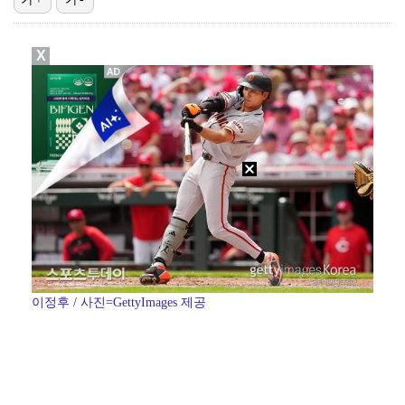
대놓고 '심판 마사지'로 결재 받기도…최종 결재권자는 …
X
폭발물 지킨 안보현, '악마 교관' 정은채와 재회(재벌…
'1라운드 115위' 김민별, 2라운드 7타 줄이며 7…
폭발까지 5분…안보현·정은채, 목숨 건 사투 시작(재벌…
외신까지 퍼지고 있는 축구협회 성접대 논란…2002 한…
이정후 / 사진=GettyImages 제공