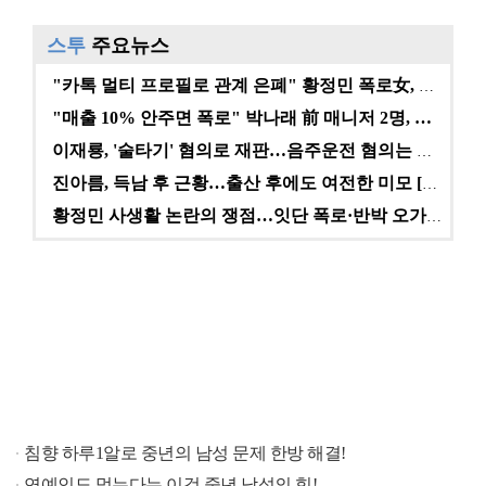
스투
주요뉴스
"카톡 멀티 프로필로 관계 은폐" 황정민 폭로女, 문자…
"매출 10% 안주면 폭로" 박나래 前 매니저 2명, …
이재룡, '술타기' 혐의로 재판…음주운전 혐의는 미적용…
진아름, 득남 후 근황…출산 후에도 여전한 미모 [스타…
황정민 사생활 논란의 쟁점…잇단 폭로·반박 오가는 소모…