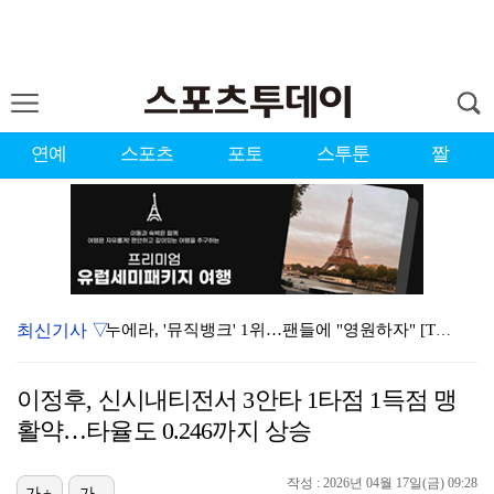
연예
스포츠
포토
스투툰
짤
최신기사 ▽
누에라, '뮤직뱅크' 1위…팬들에 "영원하자" [TV캡…
대한축구협회의 '심판 성접대'…최악의 경우 런던 올림픽…
이정후, 신시내티전서 3안타 1타점 1득점 맹
서장훈 감독 "내 능력 부족" 자책하게 만든 펜타곤과의…
활약…타율도 0.246까지 상승
강채연, 제주삼다수 2R 깜짝 선두 도약…박민지 공동 …
작성 : 2026년 04월 17일(금) 09:28
진세연, 전속계약 종료…FA 시장 나왔다 [공식]
가+
가-