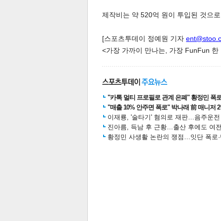
제작비는 약 520억 원이 투입된 것으로
[스포츠투데이 정예원 기자
ent@stoo.
<가장 가까이 만나는, 가장 FunFun 
체
인
"카톡 멀티 프로필로 관계 은폐" 황정민 폭로女
"매출 10% 안주면 폭로" 박나래 前 매니저 
이재룡, '술타기' 혐의로 재판…음주운
진아름, 득남 후 근황…출산 후에도 여전
황정민 사생활 논란의 쟁점…잇단 폭로·반