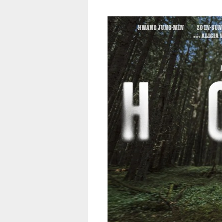
전
로그
즐겨찾기
많이 본 뉴스
최신 뉴스
연예
스포
페이
트위
댓글
밴드
네이