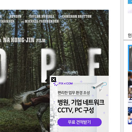
츠
라이프
포토
만화
FOC
많
연예
1
2
텍스
텍스
url 복
인쇄
목록