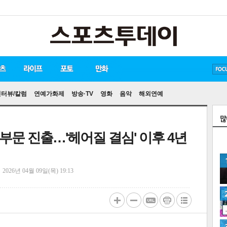
방탄소년단
손흥민
유아인
인터뷰/칼럼
연예가화제
방송·TV
영화
음악
해외연예
쟁 부문 진출…'헤어질 결심' 이후 4년
정
2026년 04월 09일(목) 19:13