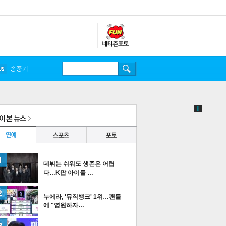
송중기
데뷔는 쉬워도 생존은 어렵
다…K팝 아이돌 …
누에라, '뮤직뱅크' 1위…팬들
에 "영원하자…