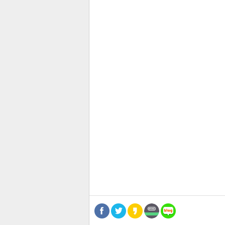
스북
터 공
달기
공유
버블
관련뉴스