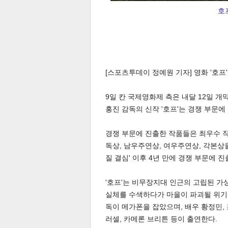
호
[스포츠투데이 정예원 기자] 영화 '호프
9일 칸 국제영화제 측은 내달 12일 개
홍진 감독의 신작 '호프'는 경쟁 부문에
경쟁 부문에 진출한 작품들은 최우수 작
독상, 남우주연상, 여우주연상, 각본상을
질 결심' 이후 4년 만에 경쟁 부문에 진
'호프'는 비무장지대 인근의 고립된 가
실체를 수색하다가 마을이 파괴될 위기에 
독이 메가폰을 잡았으며, 배우 황정민,
러셀, 카메론 브리튼 등이 출연한다.