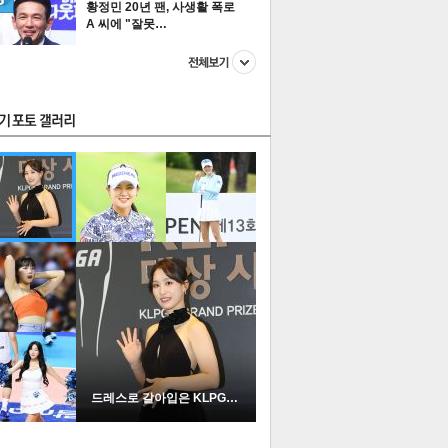
황정민 20년 팬, 사생활 폭로
A 씨에 "잘못…
스투펀
US
이 본 뉴스
스포츠
포토
드레스로 갈아입은 KLPGA …