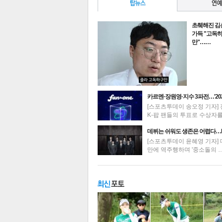
초췌해진 김
가득 "고독
만"……
카르멘·장원영·지수 3파전…'20
[스포츠투데이 송오정 기자] 
K-팝 팬들의 투표로 수상자
최신뉴스
데뷔는 쉬워도 생존은 어렵다…
[스포츠투데이 윤혜영 기자] 
만에 역주행하며 '중소돌의 
기