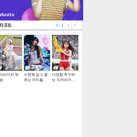
1
/ 2
어리더의 워
수영복 입고 춤
다양함 추구하
밤
추는 아이돌…
는 치어리더…