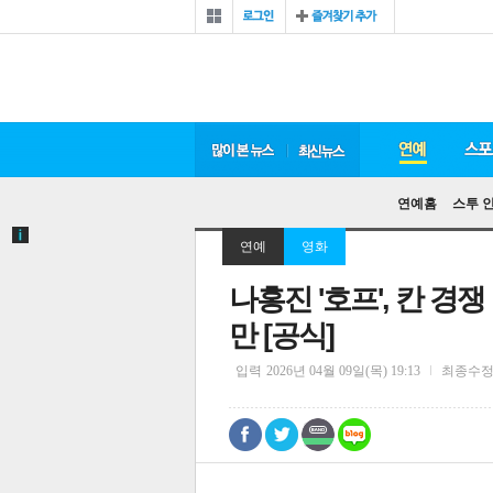
연예홈
스투 
연예
영화
나홍진 '호프', 칸 경
만 [공식]
입력
2026년 04월 09일(목) 19:13
최종수
0