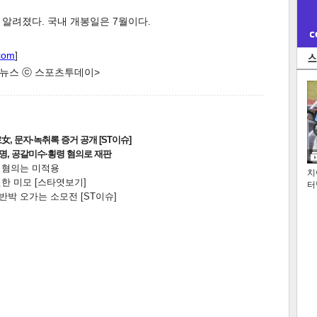
 알려졌다. 국내 개봉일은 7월이다.
com
]
한 뉴스 ⓒ 스포츠투데이>
, 문자·녹취록 증거 공개 [ST이슈]
2명, 공갈미수·횡령 혐의로 재판
전 혐의는 미적용
치
한 미모 [스타엿보기]
터
박 오가는 소모전 [ST이슈]