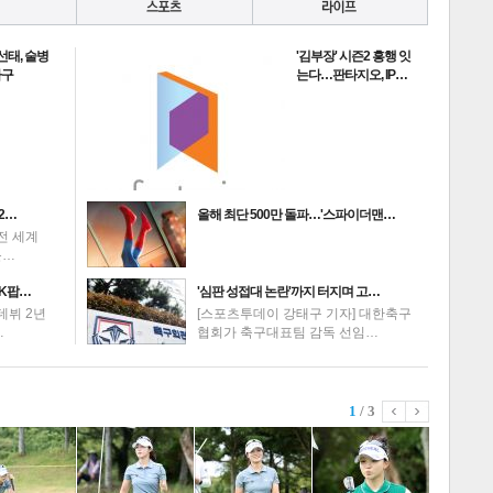
선태, 술병
'김부장' 시즌2 흥행 잇
하구
는다…판타지오, IP…
2…
올해 최단 500만 돌파…'스파이더맨…
전 세계
를…
K팝…
'심판 성접대 논란'까지 터지며 고…
데뷔 2년
[스포츠투데이 강태구 기자] 대한축구
…
협회가 축구대표팀 감독 선임…
1
/ 3