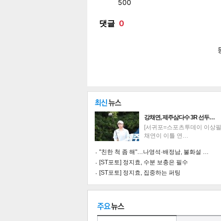
페이
트위
카카
밴드
네이
공유
유
로그
강채연, 제주삼다수 3R 선두…
[서귀포=스포츠투데이 이상필 
채연이 이틀 연…
"친한 척 좀 해"…나영석·배정남, 불화설 …
[ST포토] 정지효, 수분 보충은 필수
[ST포토] 정지효, 집중하는 퍼팅