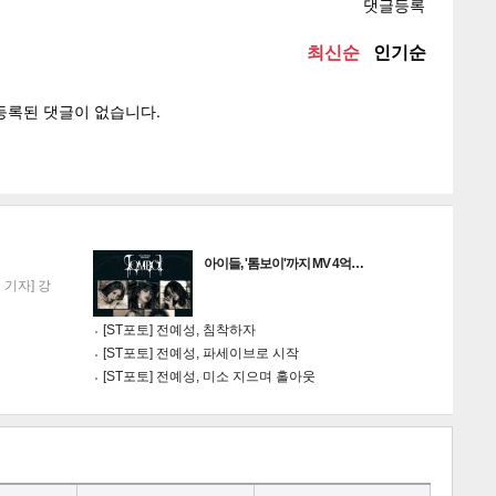
텍스
텍스
url 복
인쇄
목록
게
소
아이들, '톰보이'까지 MV 4억…
기자] 강
[ST포토] 전예성, 침착하자
[ST포토] 전예성, 파세이브로 시작
[ST포토] 전예성, 미소 지으며 홀아웃