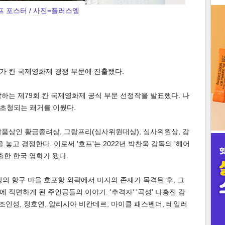
프 포스터 / 사진=플러스엠
3
'가 칸 국제영화제 경쟁 부문에 진출했다.
인
막하는 제79회 칸 국제영화제 공식 부문 선정작을 발표했다. 나
 초청되는 쾌거를 이뤘다.
품상인 황금종려상, 그랑프리(심사위원대상), 심사위원상, 감
 놓고 경쟁한다. 이로써 '호프'는 2022년 박찬욱 감독의 '헤어
출한 한국 영화가 됐다.
상의 항구 마을 호포항 외곽에서 미지의 존재가 목격된 후, 그
직면하게 된 주인공들의 이야기. '추격자' '곡성' 나홍진 감
 조인성, 정호연, 알리시아 비칸데르, 마이클 패스벤더, 테일러