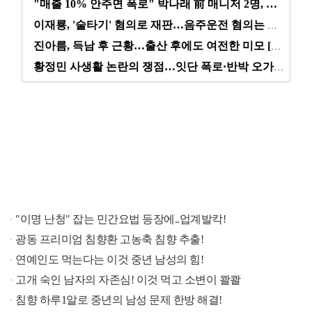
"매출 10% 안주면 폭로" 박나래 前 매니저 2명, …
이재룡, '술타기' 혐의로 재판…음주운전 혐의는 미적용…
진아름, 득남 후 근황…출산 후에도 여전한 미모 [스타…
황정민 사생활 논란의 쟁점…잇단 폭로·반박 오가는 소모…