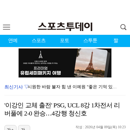
연예
스포츠
포토
스투툰
짤
최신기사 ▽
시원한 바람 불자 힘 낸 이예원 "좋은 기억 있는 테디…
강채연, 제주삼다수 3R 선두 질주…서어진·장은수 1타…
'이강인 교체 출전' PSG, UCL 8강 1차전서 리
'전참시' 리센느 메이 "희망 보이지 않아 팀 탈퇴 고…
버풀에 2-0 완승…4강행 청신호
아이들, '톰보이'까지 MV 4억뷰 돌파…통산 3번째 …
작성 : 2026년 04월 09일(목) 10:23
[ST포토] 정지효, 퍼터 확인
가+
가-