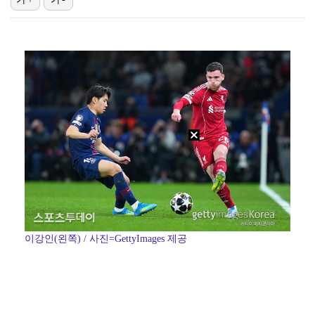
"친한 척 좀 해"…나영석·배정남, 불화설 재차 해명(…
[ST포토] 정지효, 수분 보충은 필수
[ST포토] 전예성, 파세이브로 시작
"큰 섭섭함 안겨 미안"…블랙핑크 지수, 10주년 잡음…
[ST포토] 유현조, 페어웨이 끝까지 가자
이강인(왼쪽) / 사진=GettyImages 제공