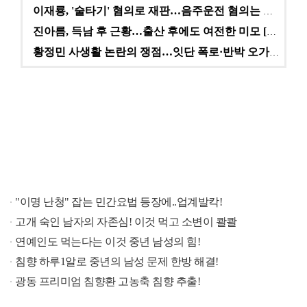
이재룡, '술타기' 혐의로 재판…음주운전 혐의는 미적용…
진아름, 득남 후 근황…출산 후에도 여전한 미모 [스타…
황정민 사생활 논란의 쟁점…잇단 폭로·반박 오가는 소모…