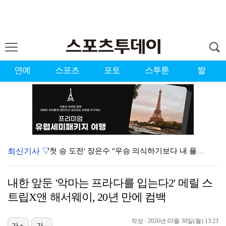
연예
스포츠
포토
스투툰
짤
최신기사 ▽
'첫 승 도전' 장은수 "우승 의식하기보다 내 플레이에…
대한축구협회 심판 성접대 파문 유럽까지 번졌다…佛 매체…
내한 앞둔 '악마는 프라다를 입는다2' 메릴 스
에스파, 고척돔 입성…공연 시작 40분 만에 첫 인사 …
트립X앤 해서웨이, 20년 만에 컴백
맨시티 마레스카 감독 "이강인은 훌륭한 선수…아틀레티코…
작성 : 2026년 03월 30일(월) 13:23
[ST포토] 이강인, 환하게 웃으며
가+
가-