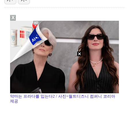
에스파, '쇠맛'부터 '달콤한 맛'까지…고척돔 가득 채…
X
[ST포토] 이강인, 이적 후 밝아진 얼굴
[ST포토] 선수들 지켜보는 디에고 시메오네 감독
[ST포토] 오픈트레이닝 나서는 이강인
블랙핑크, 10주년 행사 논란에 사과 "커뮤니케이션 문…
악마는 프라다를 입는다2 / 사진=월트디즈니 컴퍼니 코리아
제공