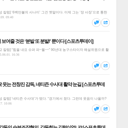
 칼럼] ‘6백만불의 사나이’ 그건 옛말이다. 이제 그는 ‘장 사장’으로 통한
달기
하기
.09. 09:40
댓글
공유
보여줄 것은 ‘분발 또 분발!’ 뿐이다 [스포츠투데이]
 칼럼] “힘을 내요 슈퍼 파~월~~” 90년대 농구스타이자 해설위원으로 활
5.06.01. 16:36
달기
하기
댓글
공유
 웃는 전창진 감독, 네티즌 수사대 활약 눈길 [스포츠투데
 칼럼] ‘네티즌 수사대’가 떴다. “경기에서 졌다. 그런데 웃음이 나올까?
달기
하기
27. 10:06
댓글
공유
진 감독의 승부조작혐의, 강동희는 깃털이었나? [스포츠투데