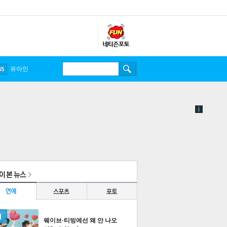
송중기
웨이브·티빙에선 왜 안 나오