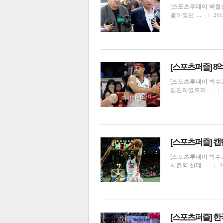
[스포츠투데이 박철성
결이었던 …
201
[스포츠퍼즐] 8억
체
인
[스포츠투데이 박수
입단하였으며…
[스포츠퍼즐] 캡
[스포츠투데이 박수
시즌의 신데…
2
[스포츠퍼즐] 한