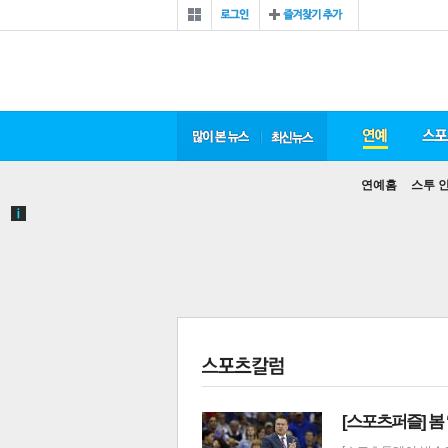
연예홈
스투 
[스포츠퍼즐] 봄