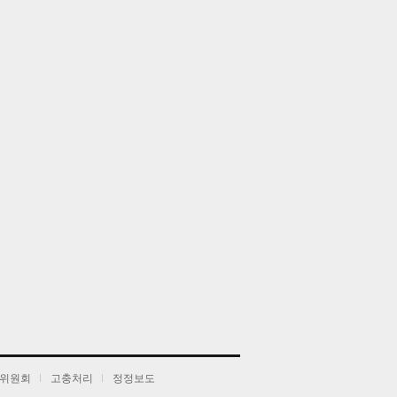
위원회
고충처리
정정보도