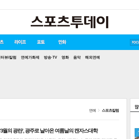
방탄소년단
손흥민
유아인
인터뷰/칼럼
연예가화제
방송·TV
영화
음악
해외연예
연예
스포츠칼럼
 ‘3월의 광란’, 광주로 날아온 여름날의 캔자스대학