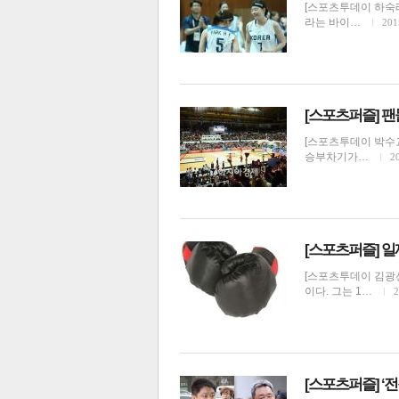
[스포츠투데이 하숙례
라는 바이…
201
[스포츠퍼즐] 팬
[스포츠투데이 박수
승부차기가…
2
[스포츠퍼즐] 
[스포츠투데이 김광
이다. 그는 1…
2
[스포츠퍼즐] ‘