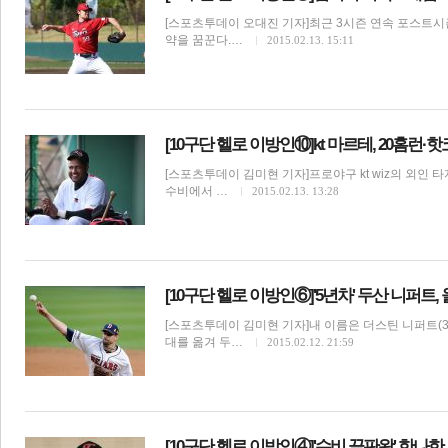
[스포츠투데이 오대진 기자]최근 3시즌 연속 포스트시즌
약을 꿈꾼다.…
2015.02.13. 15:11
[10구단 헬로 이방인⑩]kt 마르테, 20홈런·
[스포츠투데이 김미현 기자]프로야구 kt wiz의 외인 
수비에서 …
2015.02.13. 13:28
보
[10구단 헬로 이방인⑥]'5년차' 두산 니퍼트
[스포츠투데이 김미현 기자]내 이름은 더스틴 니퍼트(33
대를 옮겨 두…
2015.02.12. 21:59
[10구단 헬로 이방인④]'수비 끝판왕' 한나한