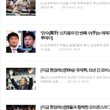
[스포츠투데이 이상필 기자] '추추트레인' 추신수(33)
로야구 텍…
2015.04.03. 16:22
‘만수(萬手)’ 신치용의 만 번째 수(手)는 애제
투데이]
체
인
[스포츠투데이 박철성 칼럼] 올게 왔다. 삼성화재 감독
구 삼성…
2015.04.01. 09:29
[지금 현장에선]'500승' 유재학, 11년 간 
[울산=스포츠투데이 김근한 기자]프로농구 감독 역사상
재학(53) 감독…
2015.02.16. 00:26
[지금 현장에선]팬들과 함께한 오리온스의 '고