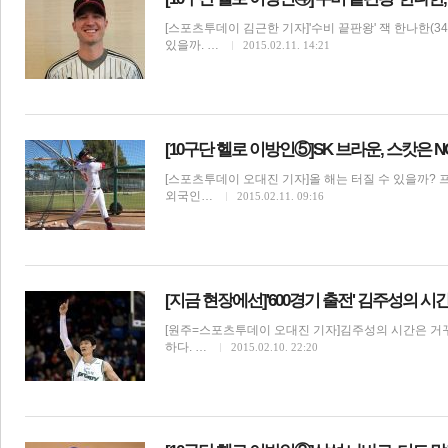
[스포츠투데이 김근한 기자]'수비 끝판왕' 잭 한나한(3
있을까. …
2015.02.11. 14:21
[10구단 헬로 이방인⑤]SK 브라운, 스캇은 N
[스포츠투데이 오대진 기자]올 해는 터질 수 있을까? 프
외국인…
2015.02.11. 09:16
[지금 현장에선]'600경기 출전' 김주성의 
[원주=스포츠투데이 오대진 기자]김주성의 시간은 거꾸로
하다. …
2015.02.10. 22:20