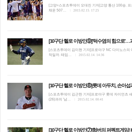
[고양=스포츠투데이 오대진 기자]고양 통산 100승.
채운 507…
2015.02.15. 17:25
[10구단 헬로 이방인⑨]'턱수염의 힘으로'
[스포츠투데이 김미현 기자]프로야구 NC 다이노스의 에
적일까. 테임…
2015.02.14. 14:36
[10구단 헬로 이방인⑧]롯데 아두치, 손아섭
[스포츠투데이 김근한 기자]프로야구 롯데 자이언츠 새 
(26)과의 '남…
2015.02.14. 00:41
[10구단 헬로 이방인⑦]험버의 퍼펙트게임! 