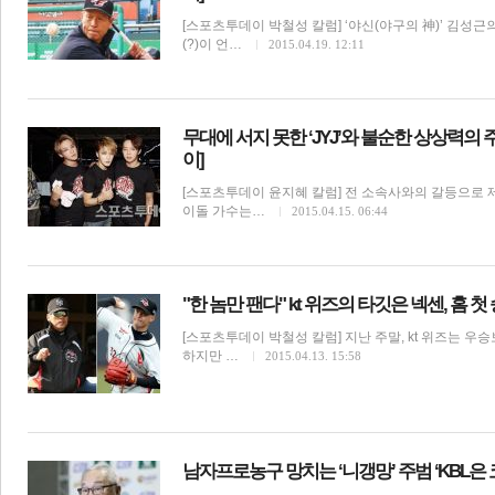
[스포츠투데이 박철성 칼럼] ‘야신(야구의 神)’ 김성근
(?)이 언…
2015.04.19. 12:11
전
로그
즐겨찾기
무대에 서지 못한 ‘JYJ’와 불순한 상상력의 
이]
많이 본 뉴스
최신 뉴스
연예
스포츠
라이프
포토
[스포츠투데이 윤지혜 칼럼] 전 소속사와의 갈등으로 
이돌 가수는…
2015.04.15. 06:44
"한 놈만 팬다" kt 위즈의 타깃은 넥센, 홈 
[스포츠투데이 박철성 칼럼] 지난 주말, kt 위즈는 우
하지만 …
2015.04.13. 15:58
스포츠칼럼
남자프로농구 망치는 ‘니갱망’ 주범 ‘KBL은 