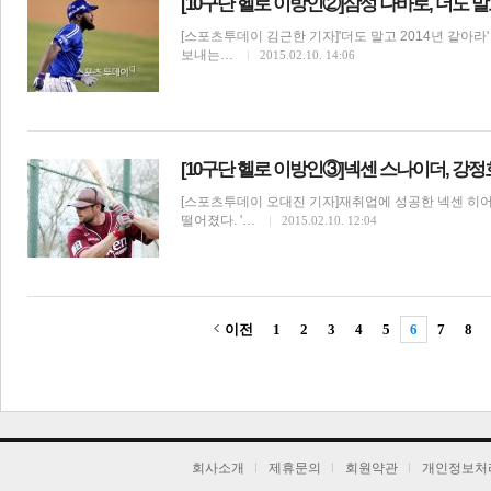
[10구단 헬로 이방인②]삼성 나바로, 더도 말고
[스포츠투데이 김근한 기자]'더도 말고 2014년 같아라
보내는…
2015.02.10. 14:06
[10구단 헬로 이방인③]넥센 스나이더, 강
[스포츠투데이 오대진 기자]재취업에 성공한 넥센 히어
떨어졌다. '…
2015.02.10. 12:04
이전
1
2
3
4
5
6
7
8
기
회사소개
제휴문의
회원약관
개인정보처