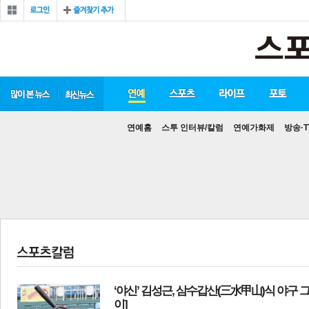
연예홈
스투 인터뷰/칼럼
연예가화제
방송·T
‘야신’ 김성근, 삼수갑산(三水甲山)식 야구 그
이]