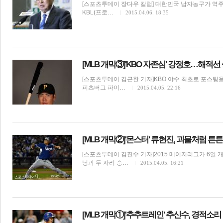
[스포츠투데이 장다우 칼럼] 대한민국 남자농구가 역주행하
KBL(프로…
2015.04.06. 18:35
[MLB 개막③]'KBO 자존심' 강정호…해적
[스포츠투데이 김근한 기자]KBO 야수 최초로 포스팅을 
피츠버그 파이…
2015.04.05. 22:16
[MLB 개막②]'몬스터' 류현진, 괴물처럼 
[스포츠투데이 김진수 기자]2015 메이저리그가 6일 
닝과 두 자리 승…
2015.04.05. 16:21
[MLB 개막①]'추추트레인' 추신수, 경적소