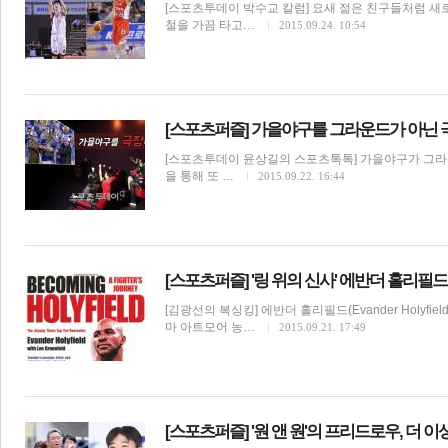
[스포츠투데이 박수교 칼럼] 요새 젊은 친구들처럼 새로
철을 가끔 타고…
2015.09.24. 10:54
[스포츠퍼즐] 가을야구를 그라운드가 아닌 
[스포츠투데이 윤상길의 스포츠톡톡] 가을야구가 그라
을 통해 또 …
2015.09.22. 16:44
[스포츠퍼즐] '링 위의 신사' 에반더 홀리필드
[김광선의 복싱킹] 에반더 홀리필드(Evander Holyfiel
마 아트모어 농…
2015.09.21. 17:49
[스포츠퍼즐] '원 앤 원'의 프리드로우, 더 