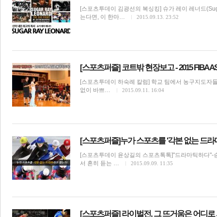
[스포츠투데이 김광선의 복싱킹] 슈가 레이 레너드(Sugar
는다면, 이 한마…
2015.09.13. 23:52
[스포츠퍼즐] 코트밖 현장보고 - 2015 FIBA
[스포츠투데이 하숙례 칼럼] 학교 팀에서 농구지도자들
없이 바쁘…
2015.09.11. 16:04
[스포츠퍼즐]누가 스포츠를 '각본 없는 드라
[스포츠투데이 윤상길의 스포츠톡톡]"드라마틱하다"-
서 흔히 듣는 …
2015.09.09. 11:35
[스포츠퍼즐] 라이벌전, 그 뜨거움은 어디로