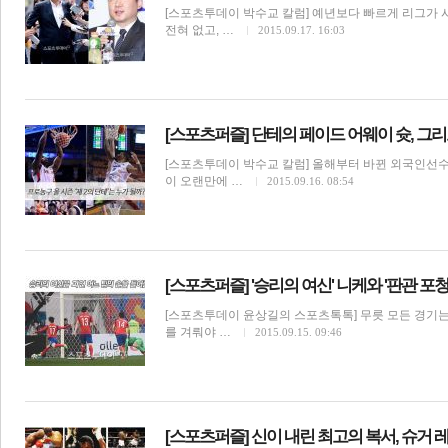
[스포츠투데이 박수교 칼럼] 예년보다 빠르게 리그가
전혀 없고, …
2015.09.17. 16:03
[스포츠퍼즐] 단테의 페이드 어웨이 슛, 그
체
인
[스포츠투데이 박수교 칼럼] 올해부터 바뀐 외국인선
이 오랜만에 …
2015.09.16. 08:54
[스포츠퍼즐] '승리의 여신' 니케와 '판관 포
[스포츠투데이 윤상길의 스포츠톡톡] 무릇 모든 경기는
를 겨뤄야 …
2015.09.15. 09:46
[스포츠퍼즐] 신이 내린 최고의 복서, 슈거 