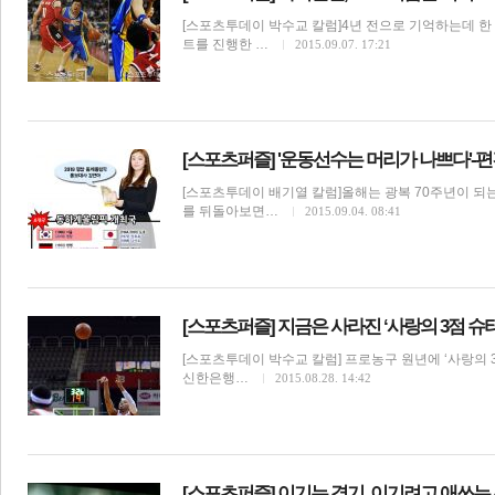
[스포츠투데이 박수교 칼럼]4년 전으로 기억하는데 한 케이
트를 진행한 …
2015.09.07. 17:21
[스포츠퍼즐] '운동선수는 머리가 나쁘다'-편
[스포츠투데이 배기열 칼럼]올해는 광복 70주년이 되는
를 뒤돌아보면…
2015.09.04. 08:41
보
[스포츠퍼즐] 지금은 사라진 ‘사랑의 3점 슈
[스포츠투데이 박수교 칼럼] 프로농구 원년에 ‘사랑의 
신한은행…
2015.08.28. 14:42
[스포츠퍼즐] 이기는 경기, 이기려고 애쓰는