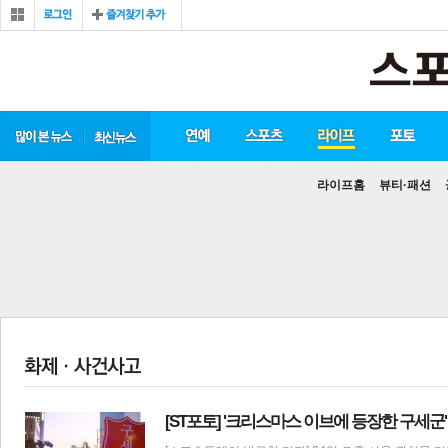
라이프홈
뷰티·패션
[ST포토] '크리스마스 이브에 등장한 구세군'