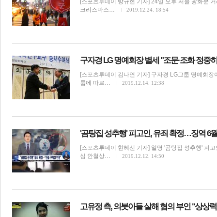
[스포츠투데이 방규현 기자] 24일 오후 서울 광화문 
크리스마스…
2019.12.24. 18:54
전
로그
즐겨찾기
구자경 LG 명예회장 별세 "조문·조화 정중히
[스포츠투데이 김나연 기자] 구자경 LG그룹 명예회장이 
많이 본 뉴스
최신 뉴스
연예
스포츠
라이프
포토
룹에 따르…
2019.12.14. 12:38
'곰탕집 성추행' 피고인, 유죄 확정…징역 6
[스포츠투데이 현혜선 기자] 일명 '곰탕집 성추행' 피
심 안철상…
2019.12.12. 14:50
화제·사건사고
고유정 측, 의붓아들 살해 혐의 부인 "상상력