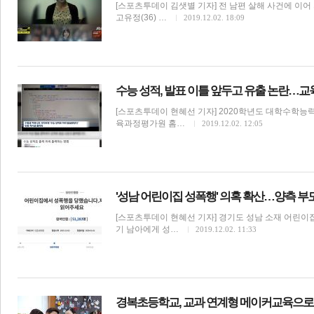
[스포츠투데이 김샛별 기자] 전 남편 살해 사건에 이
고유정(36) …
2019.12.02. 18:09
수능 성적, 발표 이틀 앞두고 유출 논란…교
[스포츠투데이 현혜선 기자] 2020학년도 대학수학능
육과정평가원 홈…
2019.12.02. 12:05
'성남 어린이집 성폭행' 의혹 확산…양측 부
[스포츠투데이 현혜선 기자] 경기도 성남 소재 어린이집
기 남아에게 성…
2019.12.02. 11:33
경복초등학교, 교과 연계형 메이커교육으로 