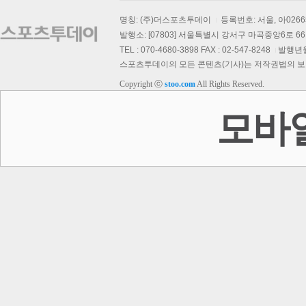
명칭: (주)더스포츠투데이
등록번호: 서울, 아026
발행소: [07803] 서울특별시 강서구 마곡중앙6로 66,
TEL : 070-4680-3898 FAX : 02-547-8248
발행년월일
스포츠투데이의 모든 콘텐츠(기사)는 저작권법의 보호를
Copyright ⓒ
stoo.com
All Rights Reserved.
모바