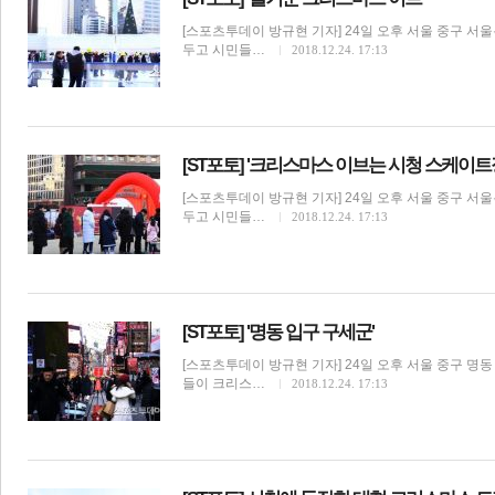
[스포츠투데이 방규현 기자] 24일 오후 서울 중구 서
두고 시민들…
2018.12.24. 17:13
[ST포토] '크리스마스 이브는 시청 스케이트
[스포츠투데이 방규현 기자] 24일 오후 서울 중구 서
두고 시민들…
2018.12.24. 17:13
[ST포토] '명동 입구 구세군'
[스포츠투데이 방규현 기자] 24일 오후 서울 중구 명
들이 크리스…
2018.12.24. 17:13