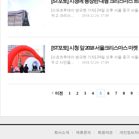
[ST포토] 시청에 등장한 대형 크리스마스 
[스포츠투데이 방규현 기자] 24일 오후 서울 중구 서
두고 크리스…
2018.12.24. 17:09
[ST포토] 시청 앞 2018 서울크리스마스 마켓
[스포츠투데이 방규현 기자] 24일 오후 서울 중구 서
두고 시민들…
2018.12.24. 17:09
이전
1
2
3
4
5
6
7
8
9
기
회사소개
제휴문의
회원약관
개인정보처