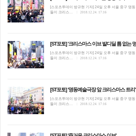
[스포츠투데이 방규현 기자] 24일 오후 서울 중구 명
들이 크리스…
2018.12.24. 17:16
[ST포토] '크리스마스 이브 발디딜 틈 없는 명
[스포츠투데이 방규현 기자] 24일 오후 서울 중구 명
들이 크리스…
2018.12.24. 17:16
보
[ST포토] '명동예술극장 앞 크리스마스 트리'
[스포츠투데이 방규현 기자] 24일 오후 서울 중구 명
들이 크리스…
2018.12.24. 17:16
[ST포토] '즐거운 크리스마스 이브'