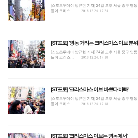
[스포츠투데이 방규현 기자] 24일 오후 서울 중구 명
들이 크리스…
2018.12.24. 17:24
[ST포토] '명동 거리는 크리스마스 이브 분위
[스포츠투데이 방규현 기자] 24일 오후 서울 중구 명
들이 크리스…
2018.12.24. 17:18
[ST포토] '크리스마스 이브 바쁘다 바빠'
[스포츠투데이 방규현 기자] 24일 오후 서울 중구 명
들이 크리스…
2018.12.24. 17:18
[ST포토] '크리스마스 이브는 명동에서'