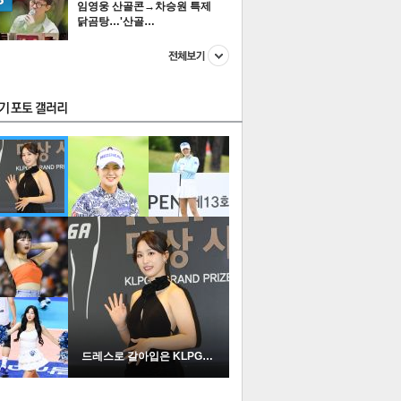
임영웅 산골콘→차승원 특제
닭곰탕…'산골…
스투펀
US
이 본 뉴스
스포츠
포토
드레스로 갈아입은 KLPGA …