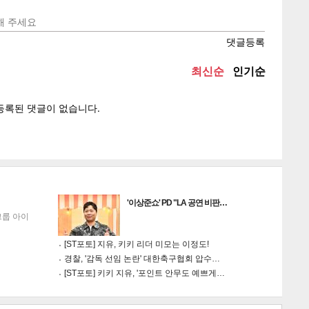
텍스
텍스
url 복
인쇄
목록
'이상준쇼' PD "LA 공연 비판…
그룹 아이
[ST포토] 지유, 키키 리더 미모는 이정도!
경찰, '감독 선임 논란' 대한축구협회 압수…
[ST포토] 키키 지유, '포인트 안무도 예쁘게…