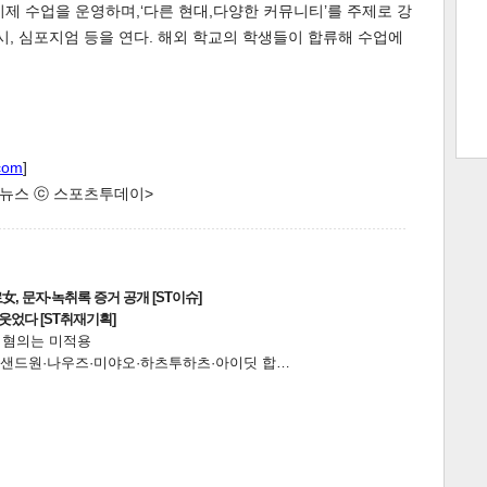
 학기제 수업을 운영하며,‘다른 현대,다양한 커뮤니티’를 주제로 강
 전시, 심포지엄 등을 연다. 해외 학교의 학생들이 합류해 수업에
트 크
트 축
사
하기
보기
스
com
]
한 뉴스 ⓒ 스포츠투데이>
, 문자·녹취록 증거 공개 [ST이슈]
웃었다 [ST취재기획]
전 혐의는 미적용
…앰퍼샌드원·나우즈·미야오·하츠투하츠·아이딧 합…