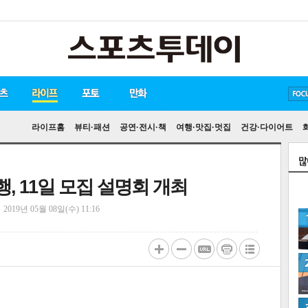
방탄소년단
손흥민
유아인
라이프홈
뷰티·패션
공연·전시·책
여행·맛집·멋집
건강·다이어트
 11일 모집 설명회 개최
정
2019년 05월 08일(수) 11:16