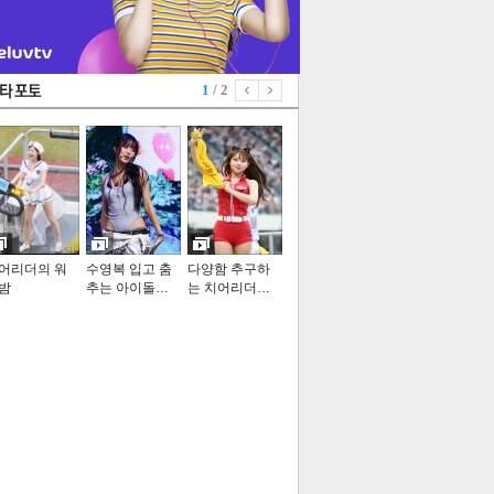
1
/ 2
어리더의 워
수영복 입고 춤
다양함 추구하
밤
추는 아이돌…
는 치어리더…