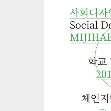
전
로그
즐겨찾기
많이 본 뉴스
최신 뉴스
연예
스포
페이
트위
댓글
밴드
네이