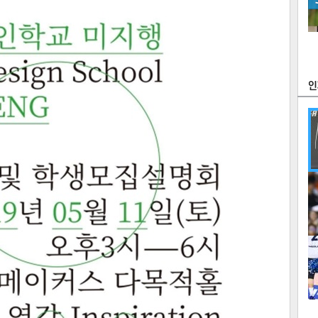
츠
라이프
포토
만화
FOC
많
연예
1
텍스
텍스
url 복
인쇄
목록
2