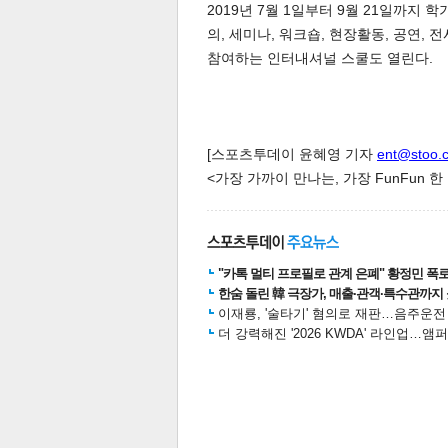
2019년 7월 1일부터 9월 21일까지
의, 세미나, 워크숍, 현장활동, 공연,
스북
터 공
달기
공유
버블
참여하는 인터내셔널 스쿨도 열린다.
[스포츠투데이 윤혜영 기자
ent@stoo.
<가장 가까이 만나는, 가장 FunFun 
"카톡 멀티 프로필로 관계 은폐" 황정민 폭로女
한숨 돌린 韓 극장가, 매출·관객·특수관까지 
이재룡, '술타기' 혐의로 재판…음주운
더 강력해진 '2026 KWDA' 라인업