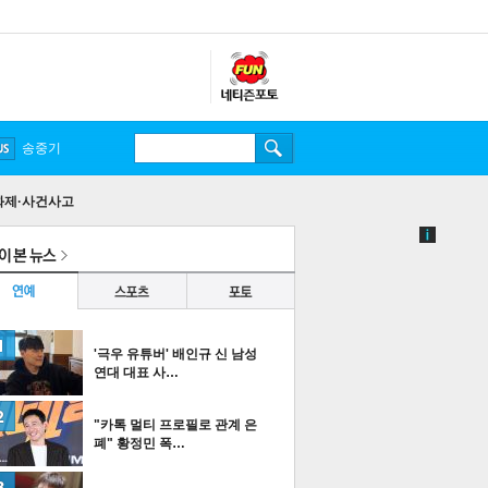
송중기
화제·사건사고
'극우 유튜버' 배인규 신 남성
연대 대표 사…
"카톡 멀티 프로필로 관계 은
폐" 황정민 폭…