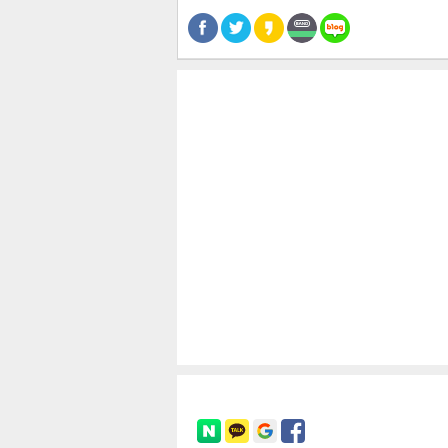
공유
유
로그