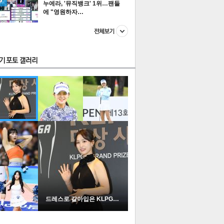
누에라, '뮤직뱅크' 1위…팬들
에 "영원하자…
스투펀
US
이 본 뉴스
스포츠
포토
드레스로 갈아입은 KLPGA …