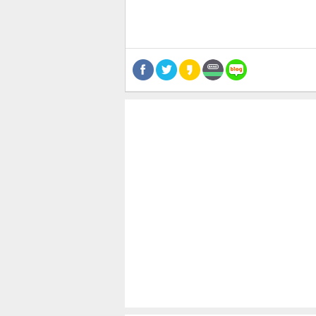
스북
터 공
달기
공유
버블