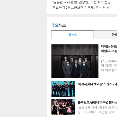
"골든컵 다시 한번" 김용빈, 99점 획득 성공…
폭발까지 5분…안보현·정은채, 목숨 건 사…
공유
유
로그
데뷔는 쉬워
어렵다…K팝
…
[스포츠투
영 기자] 데
에 역주행
'이것저것 다 해내는' 스키즈 귀
최신뉴스
블랙핑크, 완전체 10주년 행사 
[스포츠투데이 김태형 기자] 
핑크가 데뷔 10주년을 맞아 