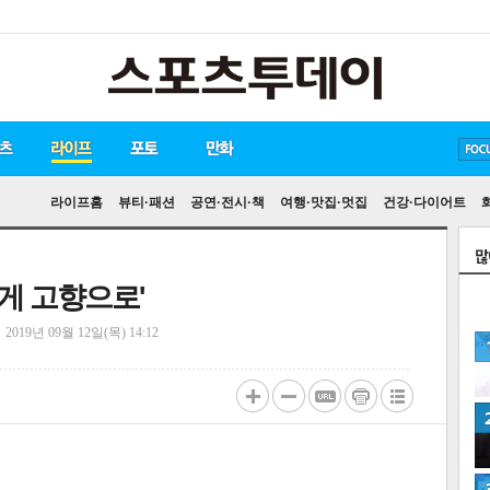
방탄소년단
손흥민
유아인
라이프홈
뷰티·패션
공연·전시·책
여행·맛집·멋집
건강·다이어트
함게 고향으로'
정
2019년 09월 12일(목) 14:12