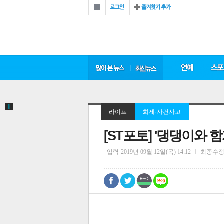
라이프
화제·사건사고
[ST포토] '댕댕이와 
입력
2019년 09월 12일(목) 14:12
최종수
0