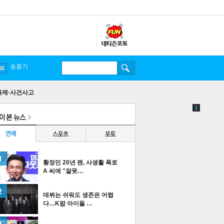
송중기
화제·사건사고
황정민 20년 팬, 사생활 폭로
A 씨에 "잘못…
데뷔는 쉬워도 생존은 어렵
다…K팝 아이돌 …