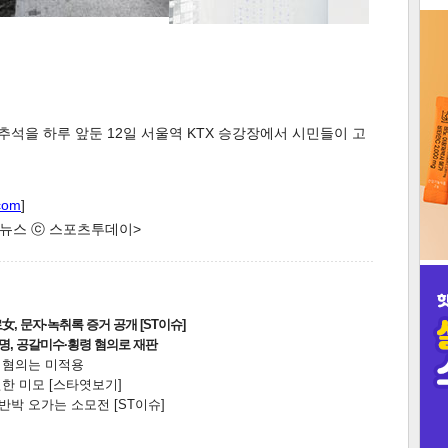
3
 추석을 하루 앞둔 12일 서울역 KTX 승강장에서 시민들이 고
인
com
]
한 뉴스 ⓒ 스포츠투데이>
, 문자·녹취록 증거 공개 [ST이슈]
2명, 공갈미수·횡령 혐의로 재판
전 혐의는 미적용
한 미모 [스타엿보기]
박 오가는 소모전 [ST이슈]