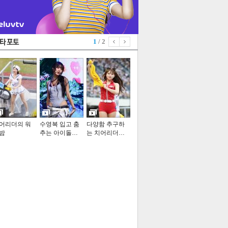
1
/ 2
어리더의 워
수영복 입고 춤
다양함 추구하
밤
추는 아이돌…
는 치어리더…