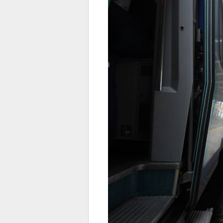
전
로그
즐겨찾기
많이 본 뉴스
최신 뉴스
연예
스포
페이
트위
댓글
밴드
네이