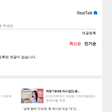
텍스
텍스
url 복
인쇄
목록
하영 "대대로 의사 집안, 증…
기자] 박
[스포츠투데이 정예원 기자] '옥탑방의
문제아들' 하영…
'살해 협박' 안보현, 형 곽시양 의심 "내 인…