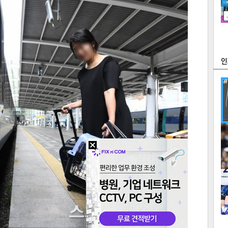
츠
라이프
포토
만화
FOC
많
연예
1
텍스
텍스
url 복
인쇄
목록
2