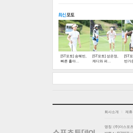
주요뉴스
탑뉴스
연예
[ST포토] 송혜빈,
[ST포토] 성은정,
[ST
빠른 홀아…
캐디와 퍼…
반가
스북
터 공
오톡
공유
버블
기
회사소개
제휴
명칭: (주)더스