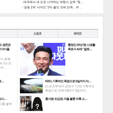
태국에서 새 도전 시작하는 박항서 감독 "원…
'공동 2위' 서어진 "2타 줄인 것에 만족…주…
게
소
도 생존은
황정민 20년 팬, 사생활
 아이돌
폭로 A 씨에 "잘못…
데이 윤혜
뷔 2년 만
하며…
환…
KBO, 기록적인 폭염으로 9일까지 리…
[스포츠투데이 강태구 기자] 기록적인
폭염으로 인해 KBO가 9일까지…
성사…
홍서범·조갑경, 아들 불륜 의혹 소…
그룹 블랙
…