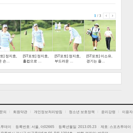
1
/ 3
스포츠
라이프
포토] 정지효,
[ST포토] 정지효,
[ST포토] 정지효,
[ST포토] 이소유,
운 손…
홀컵으로 …
부드러운 …
경기는 즐…
트 크
트 축
사
하기
보기
문의
회원약관
개인정보처리방침
청소년 보호정책
윤리강령
이용자
포츠투데이
등록번호: 서울, 아02665
등록년월일: 2013.05.23
제호: 스포츠투데이