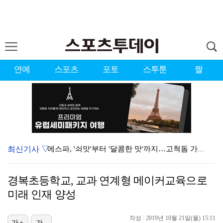
연예
스포츠
포토
스투툰
짤
최신기사 ▽
에스파, '쇠맛'부터 '달콤한 맛'까지…고척돔 가득 채…
블랙핑크, 10주년 행사 논란에 사과 "커뮤니케이션 문…
경복초등학교, 교과 연계형 메이커교육으로
에스파, 고척돔 입성…공연 시작 40분 만에 첫 인사 …
미래 인재 양성
'리그 2연패 정조준' 아스널, 뉴캐슬서 기마랑이스 영…
작성 : 2019년 10월 21일(월) 15:11
가+
가-
에스파 고척돔 공연에 반가운 얼굴…아이들 미연·트와이스…