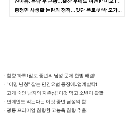
진아름, 득남 후 근황…출산 후에도 여전한 미모 [스타…
황정민 사생활 논란의 쟁점…잇단 폭로·반박 오가는 소모…