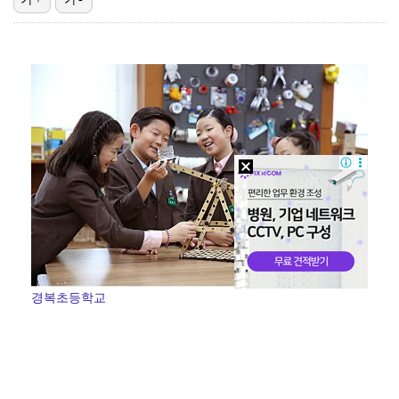
'첫 승 도전' 장은수 "우승 의식하기보다 내 플레이에…
박지민 아나운서 "발리까지 갔는데…'피의 게임2' 출연…
"언론사 대표·국회의원도"…최연청, 판사 남편까지 화려…
한국 남자배구, 중국 3-0 완파하고 동아시아선수권 결…
'서명관·야고 연속골' 울산, 동해안 더비서 포항 제압…
경복초등학교