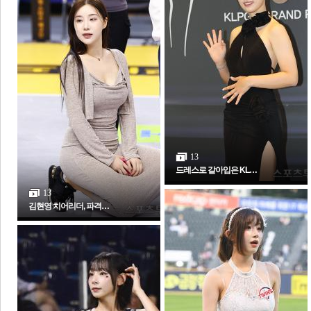
체
인
13
드레스로 갈아입은 KL…
13
김현영 치어리더, 파격…