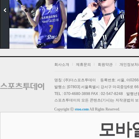
회사소개
제휴문의
회원약관
개인정보처
명칭: (주)더스포츠투데이
등록번호: 서울, 아026
보
발행소: [07803] 서울특별시 강서구 마곡중앙6로 66,
TEL : 070-4680-3898 FAX : 02-547-8248
발행년월일
스포츠투데이의 모든 콘텐츠(기사)는 저작권법의 보호를
Copyright ⓒ
stoo.com
All Rights Reserved.
스투 핫 포토
모바