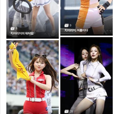
전
로그
즐겨찾기
9
8
치어리더, 여름이다
치어리더의 워터밤
많이 본 뉴스
최신 뉴스
연예
스포츠
라이프
포토
포토갤러리
28