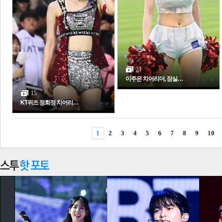
21
이주은 치어리더, 잠실…
15
KT위즈 정희정 치어리…
1
2
3
4
5
6
7
8
9
10