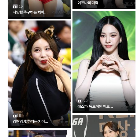
이즈나의 매력
16
다양함 추구하는 치어…
26
에스파, 독보적인 미모…
8
김현영, 핫하다는 치어…