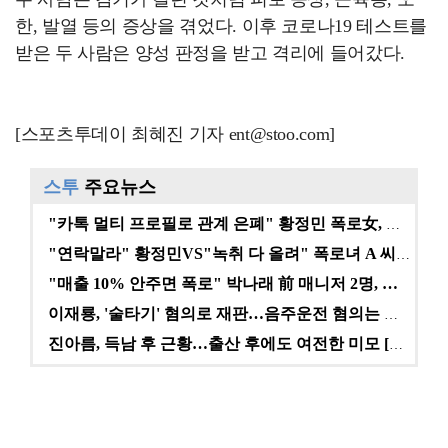
한, 발열 등의 증상을 겪었다. 이후 코로나19 테스트를
받은 두 사람은 양성 판정을 받고 격리에 들어갔다.
[스포츠투데이 최혜진 기자 ent@stoo.com]
스투
주요뉴스
"카톡 멀티 프로필로 관계 은폐" 황정민 폭로女, 문자…
"연락말라" 황정민VS"녹취 다 올려" 폭로녀 A 씨,…
"매출 10% 안주면 폭로" 박나래 前 매니저 2명, …
이재룡, '술타기' 혐의로 재판…음주운전 혐의는 미적용…
진아름, 득남 후 근황…출산 후에도 여전한 미모 [스타…