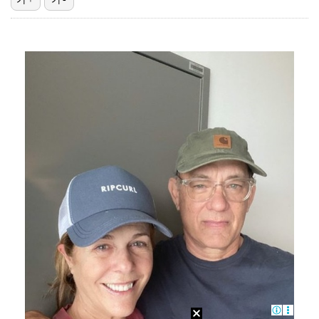
'선업튀' 서혜원, 결혼 4개월 만에 임신 경사 "행복…
기록적인 폭염에 멈췄던 KBO, 11일부터 순위 경쟁 …
고영욱, 도 넘은 저격 논란…이번엔 박하선에 "감당 안…
권영찬, 김수현 관련 허위사실 유포 혐의로 검찰行
'친일 의혹' 하영 증조부 안상호, 고종 독살 의혹까지…