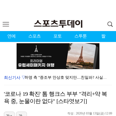
연예
스포츠
포토
스투툰
짤
최신기사 ▽
하영 측 "증조부 안상호 맞지만…친일파? 사실무근" […
'방송 출연' 유명 산부인과 원장, 프로포폴 셀프 투약…
'코로나 19 확진' 톰 행크스 부부 "격리+약 복
"스토킹 피해자" 황정민VS"2억대 손해배상" A 씨,…
욕 중, 눈물이란 없다" [스타엿보기]
"블랙핑크 데뷔 10주년 행사로 국중박 입장 통제"…문…
작성 : 2020년 03월 13일(금) 12:09
가+
가-
김지원, 어린이병원에 1억원 쾌척 "'닥터X' 촬영 중…