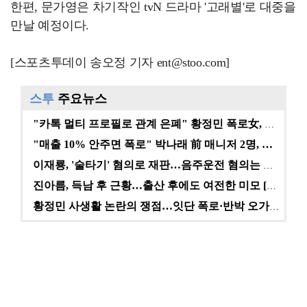
한편, 문가영은 차기작인 tvN 드라마 '고래별'로 대중을
만날 예정이다.
[스포츠투데이 송오정 기자 ent@stoo.com]
스투
주요뉴스
"카톡 멀티 프로필로 관계 은폐" 황정민 폭로女, 문자…
"매출 10% 안주면 폭로" 박나래 前 매니저 2명, …
이재룡, '술타기' 혐의로 재판…음주운전 혐의는 미적용…
진아름, 득남 후 근황…출산 후에도 여전한 미모 [스타…
황정민 사생활 논란의 쟁점…잇단 폭로·반박 오가는 소모…