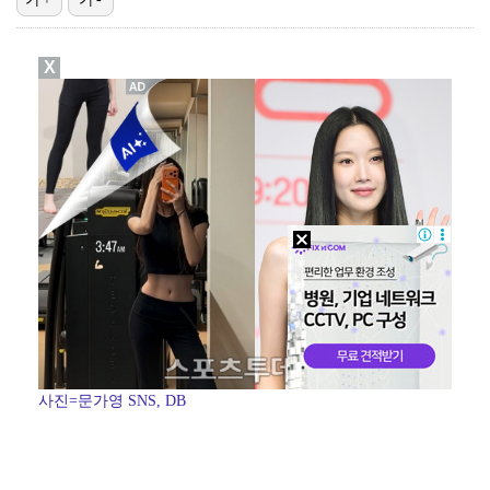
박지민 아나운서 "발리까지 갔는데…'피의 게임2' 출연…
X
'리그 2연패 정조준' 아스널, 뉴캐슬서 기마랑이스 영…
맨시티 마레스카 감독 "이강인은 훌륭한 선수…아틀레티코…
"언론사 대표·국회의원도"…최연청, 판사 남편까지 화려…
[ST포토] 이강인, 환하게 웃으며
사진=문가영 SNS, DB