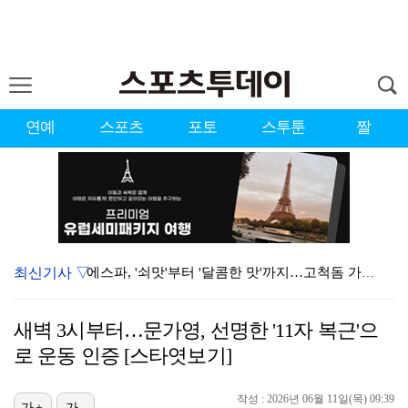
연예
스포츠
포토
스투툰
짤
최신기사 ▽
에스파, '쇠맛'부터 '달콤한 맛'까지…고척돔 가득 채…
'첫 승 도전' 장은수 "우승 의식하기보다 내 플레이에…
새벽 3시부터…문가영, 선명한 '11자 복근'으
에스파, 고척돔 입성…공연 시작 40분 만에 첫 인사 …
로 운동 인증 [스타엿보기]
블랙핑크, 10주년 행사 논란에 사과 "커뮤니케이션 문…
작성 : 2026년 06월 11일(목) 09:39
가+
가-
에스파 고척돔 공연에 반가운 얼굴…아이들 미연·트와이스…