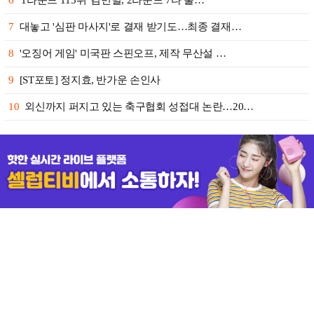
6
'1라운드 115위' 김민별, 2라운드 7타 줄…
7
대놓고 '심판 마사지'로 결재 받기도…최종 결재…
8
'오징어 게임' 미국판 스핀오프, 제작 무산설 …
9
[ST포토] 정지효, 반가운 손인사
10
외신까지 퍼지고 있는 축구협회 성접대 논란…20…