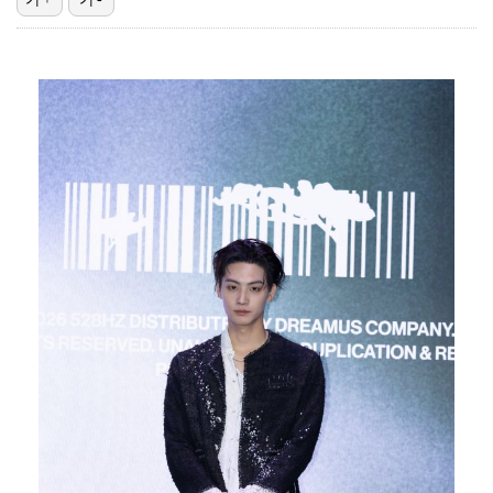
'1라운드 115위' 김민별, 2라운드 7타 줄이며 7…
대놓고 '심판 마사지'로 결재 받기도…최종 결재권자는 …
'오징어 게임' 미국판 스핀오프, 제작 무산설 "넷플릭…
[ST포토] 정지효, 반가운 손인사
외신까지 퍼지고 있는 축구협회 성접대 논란…2002 한…