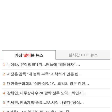
실시간 HOT 뉴스
가장
많이
본 뉴스
1
누에라, '뮤직뱅크' 1위…팬들에 "영원하자" …
2
서장훈 감독 "내 능력 부족" 자책하게 만든 펜…
3
대한축구협회의 '심판 성접대'…최악의 경우 런던…
4
강채연, 제주삼다수 2R 깜짝 선두 도약…박민지…
5
진세연, 전속계약 종료…FA 시장 나왔다 [공식…