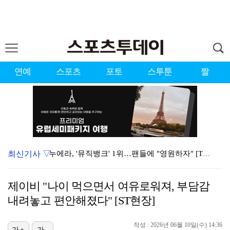
연예
스포츠
포토
스투툰
짤
최신기사 ▽
누에라, '뮤직뱅크' 1위…팬들에 "영원하자" [TV캡…
서장훈 감독 "내 능력 부족" 자책하게 만든 펜타곤과의…
제이비 "나이 먹으면서 여유로워져, 부담감
대한축구협회의 '심판 성접대'…최악의 경우 런던 올림픽…
내려놓고 편안해졌다" [ST현장]
강채연, 제주삼다수 2R 깜짝 선두 도약…박민지 공동 …
작성 : 2026년 06월 10일(수) 14:36
진세연, 전속계약 종료…FA 시장 나왔다 [공식]
가+
가-