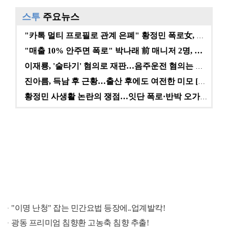
스투
주요뉴스
"카톡 멀티 프로필로 관계 은폐" 황정민 폭로女, 문자…
"매출 10% 안주면 폭로" 박나래 前 매니저 2명, …
이재룡, '술타기' 혐의로 재판…음주운전 혐의는 미적용…
진아름, 득남 후 근황…출산 후에도 여전한 미모 [스타…
황정민 사생활 논란의 쟁점…잇단 폭로·반박 오가는 소모…