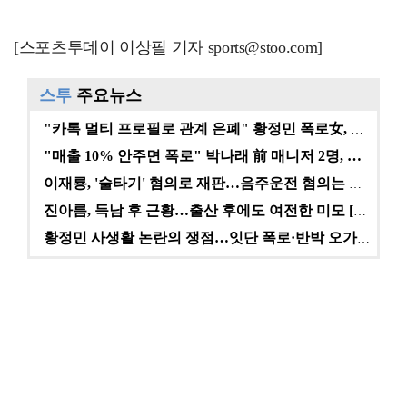
[스포츠투데이 이상필 기자 sports@stoo.com]
스투
주요뉴스
"카톡 멀티 프로필로 관계 은폐" 황정민 폭로女, 문자…
"매출 10% 안주면 폭로" 박나래 前 매니저 2명, …
이재룡, '술타기' 혐의로 재판…음주운전 혐의는 미적용…
진아름, 득남 후 근황…출산 후에도 여전한 미모 [스타…
황정민 사생활 논란의 쟁점…잇단 폭로·반박 오가는 소모…