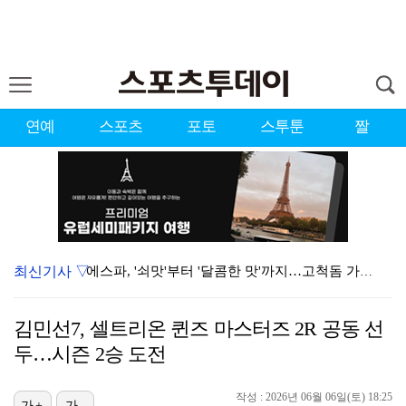
연예
스포츠
포토
스투툰
짤
최신기사 ▽
에스파, '쇠맛'부터 '달콤한 맛'까지…고척돔 가득 채…
블랙핑크, 10주년 행사 논란에 사과 "커뮤니케이션 문…
김민선7, 셀트리온 퀸즈 마스터즈 2R 공동 선
'리그 2연패 정조준' 아스널, 뉴캐슬서 기마랑이스 영…
두…시즌 2승 도전
에스파, 고척돔 입성…공연 시작 40분 만에 첫 인사 …
작성 : 2026년 06월 06일(토) 18:25
가+
가-
에스파 고척돔 공연에 반가운 얼굴…아이들 미연·트와이스…