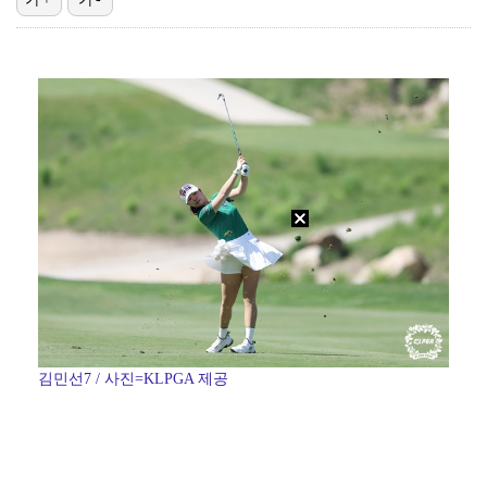
'첫 승 도전' 장은수 "우승 의식하기보다 내 플레이에…
박지민 아나운서 "발리까지 갔는데…'피의 게임2' 출연…
"언론사 대표·국회의원도"…최연청, 판사 남편까지 화려…
한국 남자배구, 중국 3-0 완파하고 동아시아선수권 결…
'서명관·야고 연속골' 울산, 동해안 더비서 포항 제압…
김민선7 / 사진=KLPGA 제공