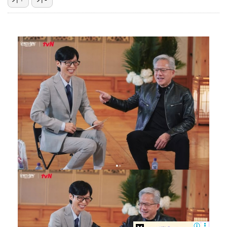
'첫 승 도전' 장은수 "우승 의식하기보다 내 플레이에…
박지민 아나운서 "발리까지 갔는데…'피의 게임2' 출연…
"언론사 대표·국회의원도"…최연청, 판사 남편까지 화려…
한국 남자배구, 중국 3-0 완파하고 동아시아선수권 결…
'서명관·야고 연속골' 울산, 동해안 더비서 포항 제압…