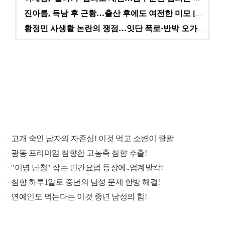
진아름, 득남 후 근황…출산 후에도 여전한 미모 [스타…
황정민 사생활 논란의 쟁점…잇단 폭로·반박 오가는 소모…