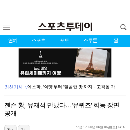
연예
스포츠
포토
스투툰
짤
최신기사 ▽
에스파, '쇠맛'부터 '달콤한 맛'까지…고척돔 가득 채…
블랙핑크, 10주년 행사 논란에 사과 "커뮤니케이션 문…
젠슨 황, 유재석 만났다…'유퀴즈' 회동 장면
에스파, 고척돔 입성…공연 시작 40분 만에 첫 인사 …
공개
'리그 2연패 정조준' 아스널, 뉴캐슬서 기마랑이스 영…
작성 : 2026년 06월 06일(토) 14:37
가+
가-
에스파 고척돔 공연에 반가운 얼굴…아이들 미연·트와이스…