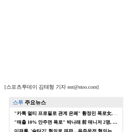
[스포츠투데이 김태형 기자 ent@stoo.com]
스투
주요뉴스
"카톡 멀티 프로필로 관계 은폐" 황정민 폭로女, 문자…
"매출 10% 안주면 폭로" 박나래 前 매니저 2명, …
이재룡, '술타기' 혐의로 재판…음주운전 혐의는 미적용…