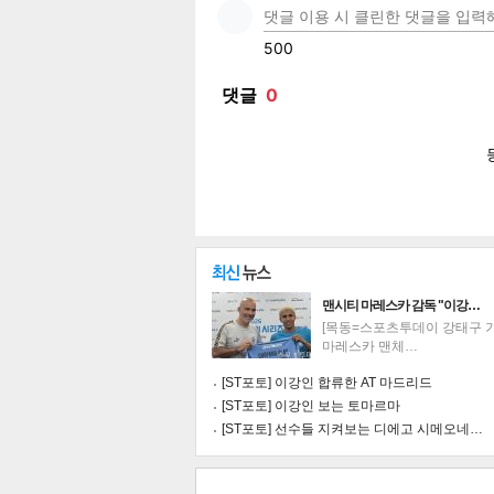
페이
트위
카카
밴드
네이
맨시티 마레스카 감독 "이강…
[목동=스포츠투데이 강태구 기
마레스카 맨체…
[ST포토] 이강인 합류한 AT 마드리드
기
[ST포토] 이강인 보는 토마르마
[ST포토] 선수들 지켜보는 디에고 시메오네…