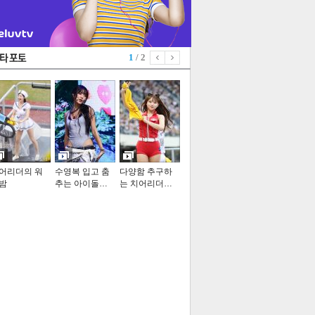
1
/ 2
어리더의 워
수영복 입고 춤
다양함 추구하
밤
추는 아이돌…
는 치어리더…