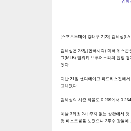
김혜성
[스포츠투데이 강태구 기자] 김혜성(L
김혜성은 23일(한국시각) 미국 위스콘
그(MLB) 밀워키 브루어스와의 원정 경
했다.
지난 21일 샌디에이고 파드리스전에서
교체됐다.
김혜성의 시즌 타율도 0.269에서 0.26
이날 3회초 2사 주자 없는 상황에서 
컷 패스트볼을 노렸으나 2루수 땅볼에 