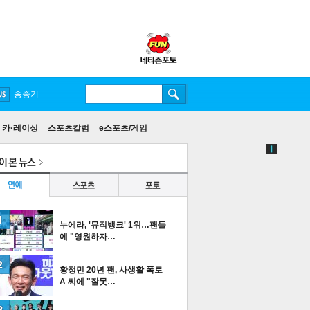
송중기
카·레이싱
스포츠칼럼
e스포츠/게임
누에라, '뮤직뱅크' 1위…팬들
에 "영원하자…
황정민 20년 팬, 사생활 폭로
A 씨에 "잘못…