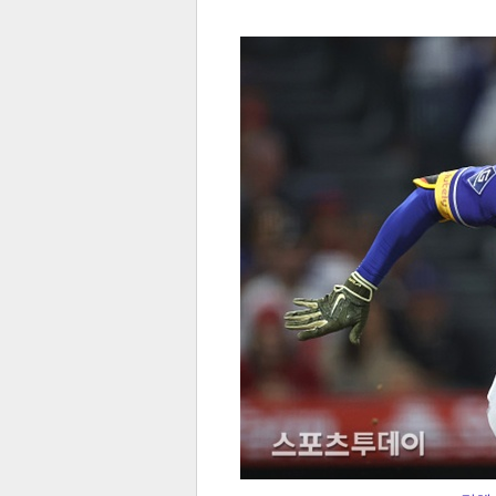
전
로그
즐겨찾기
많이 본 뉴스
최신 뉴스
연예
스포
페이
트위
댓글
밴드
네이