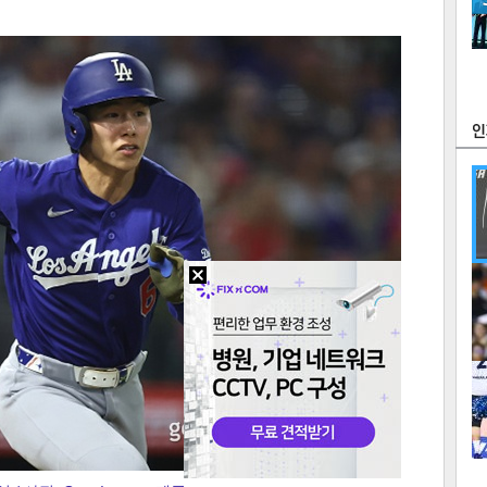
츠
라이프
포토
만화
FOC
많
연예
1
2
텍스
텍스
url 복
인쇄
목록