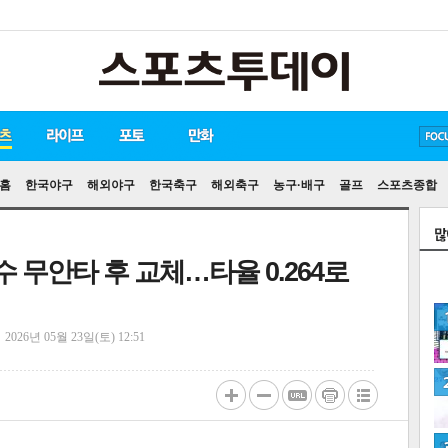
방탄소년단
손흥민
유아인
홈
한국야구
해외야구
한국축구
해외축구
농구·배구
골프
스포츠종합
 무안타 후 교체…타율 0.264로
정
2026년 05월 23일(토) 12:51