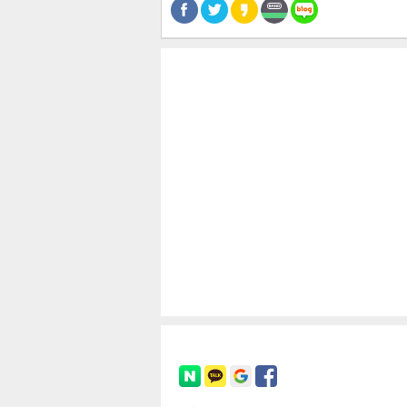
공유
유
로그