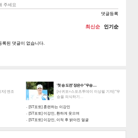
텍스
텍스
url 복
인쇄
목록
'첫 승 도전' 장은수 "우승 …
자] 엔조
[서귀포=스포츠투데이 이상필 기자] "우
승을 의식하기…
[ST포토] 훈련하는 이강인
[ST포토] 이강인, 환하게 웃으며
[ST포토] 이강인, 이적 후 밝아진 얼굴