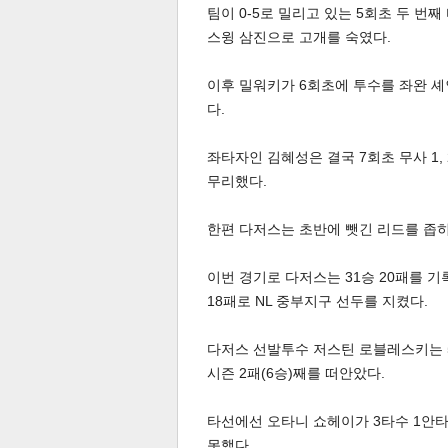
팀이 0-5로 밀리고 있는 5회초 두 
스윙 삼진으로 고개를 숙였다.
이후 밀워키가 6회초에 투수를 좌완 
다.
좌타자인 김혜성은 결국 7회초 무사 1
체
인
무리했다.
한편 다저스는 초반에 뺏긴 리드를 좁히지
이번 경기로 다저스는 31승 20패를 기
18패로 NL 중부지구 선두를 지켰다.
다저스 선발투수 저스틴 로블레스키는 5
시즌 2패(6승)째를 떠안았다.
타선에선 오타니 쇼헤이가 3타수 1안타
못했다.