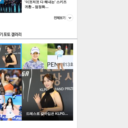
'이것저것 다 해내는' 스키즈
귀환→엄정화…
스투펀
US
이 본 뉴스
스포츠
포토
드레스로 갈아입은 KLPGA …