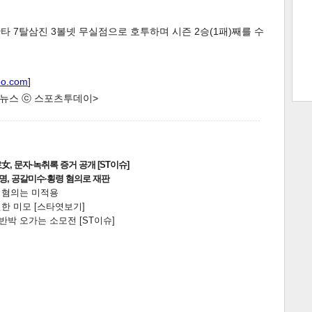
타 7탈삼진 3볼넷 무실점으로 호투하며 시즌 2승(1패)째를 수
트 크
트 축
사
하기
보기
oo.com
]
스
한 뉴스 ⓒ 스포츠투데이>
, 문자·녹취록 증거 공개 [ST이슈]
2명, 공갈미수·횡령 혐의로 재판
전 혐의는 미적용
한 미모 [스타엿보기]
박 오가는 소모전 [ST이슈]