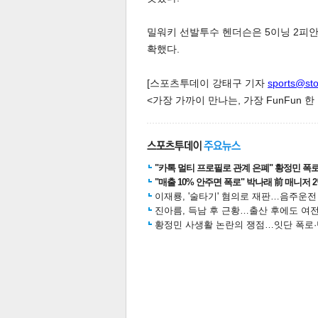
밀워키 선발투수 헨더슨은 5이닝 2피안
확했다.
스북
터 공
달기
공유
버블
[스포츠투데이 강태구 기자
sports@st
<가장 가까이 만나는, 가장 FunFun 
"카톡 멀티 프로필로 관계 은폐" 황정민 폭로女
"매출 10% 안주면 폭로" 박나래 前 매니저 
이재룡, '술타기' 혐의로 재판…음주운
진아름, 득남 후 근황…출산 후에도 여전
황정민 사생활 논란의 쟁점…잇단 폭로·반