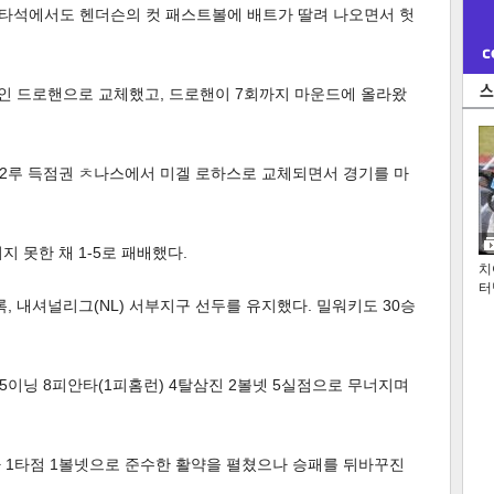
번째 타석에서도 헨더슨의 컷 패스트볼에 배트가 딸려 나오면서 헛
셰인 드로핸으로 교체했고, 드로핸이 7회까지 마운드에 올라왔
, 2루 득점권 ㅊ나스에서 미겔 로하스로 교체되면서 경기를 마
 못한 채 1-5로 패배했다.
치
터
록, 내셔널리그(NL) 서부지구 선두를 유지했다. 밀워키도 30승
이닝 8피안타(1피홈런) 4탈삼진 2볼넷 5실점으로 무너지며
 1타점 1볼넷으로 준수한 활약을 펼쳤으나 승패를 뒤바꾸진