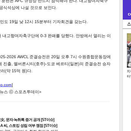
 훈련은 AFC 규정상 반드시 참석해야 한다. 내고향여자축구
 공식석상에 나설 것으로 보인다.
도 19일 낮 12시 15분부터 기자회견을 갖는다.
 내고향여자축구단에 0-3 완패를 당했다. 안방에서 열리는 이
5-2026 AWCL 준결승전은 20일 오후 7시 수원종합운동장에
에 진출, 멜버른시티(호주)-도쿄 베르티(일본)의 준결승전 승자
러(약 15억 원)다.
치
터
oo.com
]
한 뉴스 ⓒ 스포츠투데이>
, 문자·녹취록 증거 공개 [ST이슈]
 씨, 스토킹 성립 여부 쟁점 [ST이슈]