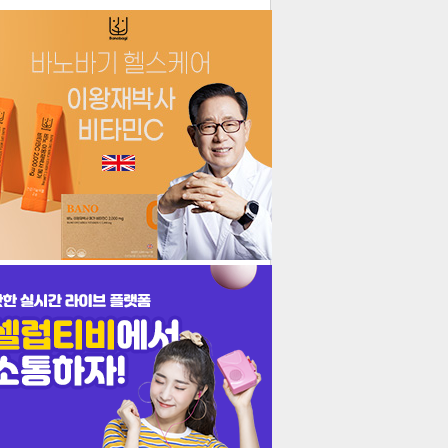
더보기
기포토