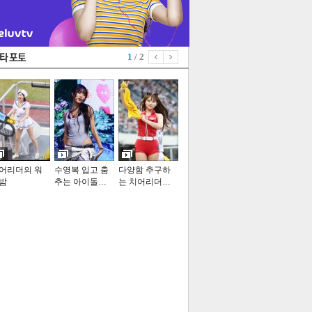
1
/ 2
어리더의 워
수영복 입고 춤
다양함 추구하
밤
추는 아이돌…
는 치어리더…