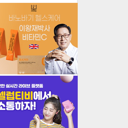
더보기
기포토