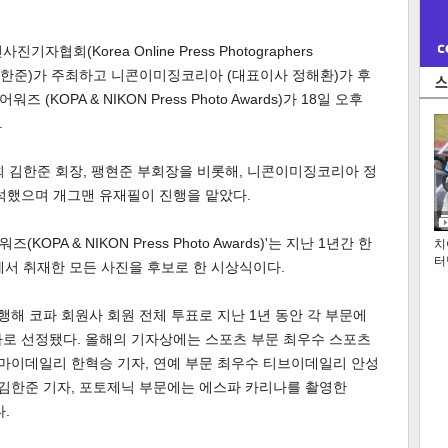
회(Korea Online Press Photographers
, 회장 김한준)가 주최하고 니콘이미징코리아 (대표이사 정해환)가 후
즈 (KOPA & NIKON Press Photo Awards)가 18일 오후
.
김한준 회장, 팽현준 부회장을 비롯해, 니콘이미징코리아 정
석했으며 개그맨 유재필이 진행을 맡았다.
(KOPA & NIKON Press Photo Awards)'는 지난 1년간 한
치
터
 취재한 모든 사진을 후보로 한 시상식이다.
행해 코파 회원사 회원 전체 투표로 지난 1년 동안 각 부문에
자로 선정됐다. 올해의 기자상에는 스포츠 부문 최우수 스포츠
 마이데일리 한혁승 기자, 연예 부문 최우수 티브이데일리 안성
 김한준 기자, 포토제닉 부문에는 에스파 카리나를 촬영한
.