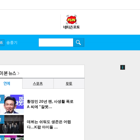
송중기
황정민 20년 팬, 사생활 폭로
A 씨에 "잘못…
데뷔는 쉬워도 생존은 어렵
다…K팝 아이돌 …