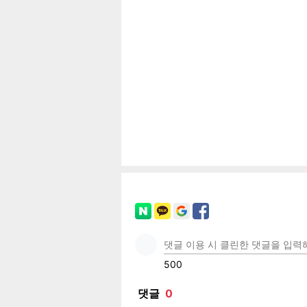
공유
유
로그
페이
트위
카카
밴드
네이