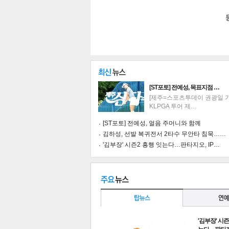
[ST포토] 전예성, 목표지점 …
[제주=스포츠투데이 권광일 기자
KLPGA 투어 제…
[ST포토] 전예성, 얼음 주머니와 함께
김하성, 선발 복귀전서 2타수 무안타 침묵……
'김부장' 시즌2 흥행 잇는다…판타지오, IP…
기
'김부장' 시즌