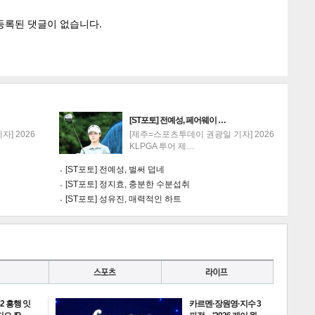
[ST포토] 전예성, 페어웨이 …
] 2026
[제주=스포츠투데이 권광일 기자] 2026
KLPGA 투어 제…
[ST포토] 전예성, 벌써 덥네
[ST포토] 정지효, 충분한 수분섭취
[ST포토] 성유진, 매력적인 하트
2 흥행 잇
카르멘·장원영·지수 3