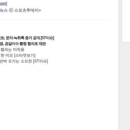
com
]
한 뉴스 ⓒ 스포츠투데이>
트 크
트 축
사
하기
보기
스
, 문자·녹취록 증거 공개 [ST이슈]
2명, 공갈미수·횡령 혐의로 재판
전 혐의는 미적용
한 미모 [스타엿보기]
박 오가는 소모전 [ST이슈]