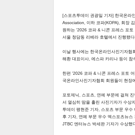
[스포츠투데이 권광일 기자] 한국온라인사진기자협
Association, 이하 코파(KOPA)
원하는 '2026 코파 & 니콘 프레스 포토 어워
서울 청담동 리베라 호텔에서 진행됐다
체
인
이날 행사에는 한국온라인사진기자협회 
해환 대표이사, 에스파 카리나 등이 참
한편 '2026 코파 & 니콘 프레스 포토 어워즈
국온라인사진기자협회 회원들이 현장에서
포토제닉, 스포츠, 연예 부문에 걸쳐 진
서 열심히 땀을 흘린 사진기자가 수상
투데이 팽현준 기자, 스포츠 부문 우수
후 기자, 연예 부문 우수 엑스포츠뉴스
JTBC 엔터뉴스 박세완 기자가 수상했다