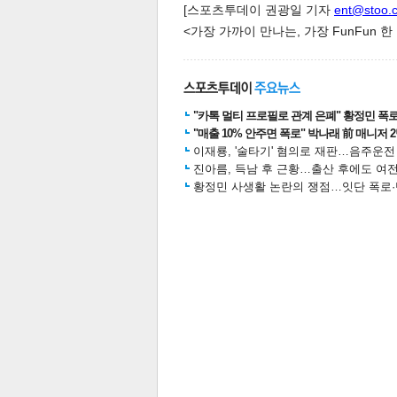
[스포츠투데이 권광일 기자
ent@stoo.
<가장 가까이 만나는, 가장 FunFun 
스북
터 공
달기
공유
버블
"카톡 멀티 프로필로 관계 은폐" 황정민 폭로女
"매출 10% 안주면 폭로" 박나래 前 매니저 
이재룡, '술타기' 혐의로 재판…음주운
진아름, 득남 후 근황…출산 후에도 여전
황정민 사생활 논란의 쟁점…잇단 폭로·반