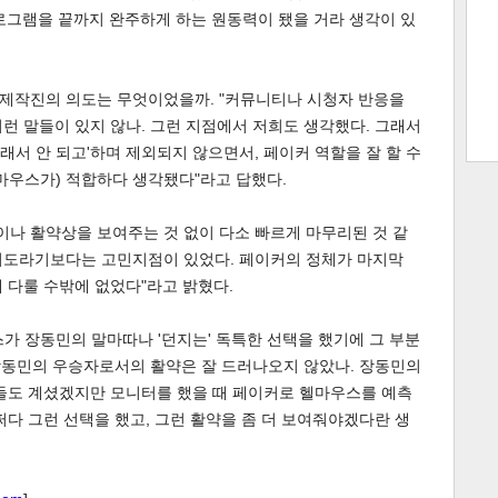
로그램을 끝까지 완주하게 하는 원동력이 됐을 거라 생각이 있
트 크
트 축
사
하기
보기
제작진의 의도는 무엇이었을까. "커뮤니티나 시청자 반응을
 이런 말들이 있지 않나. 그런 지점에서 저희도 생각했다. 그래서
스
저래서 안 되고'하며 제외되지 않으면서, 페이커 역할을 잘 할 수
마우스가) 적합하다 생각됐다"라고 답했다.
나 활약상을 보여주는 것 없이 다소 빠르게 마무리된 것 같
"의도라기보다는 고민지점이 있었다. 페이커의 정체가 마지막
 다룰 수밖에 없었다"라고 밝혔다.
가 장동민의 말마따나 '던지는' 독특한 선택을 했기에 그 부분
 장동민의 우승자로서의 활약은 잘 드러나오지 않았나. 장동민의
분들도 계셨겠지만 모니터를 했을 때 페이커로 헬마우스를 예측
쩌다 그런 선택을 했고, 그런 활약을 좀 더 보여줘야겠다란 생