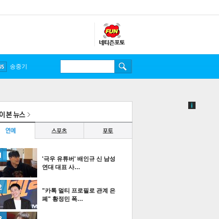
송중기
'극우 유튜버' 배인규 신 남성
연대 대표 사…
"카톡 멀티 프로필로 관계 은
폐" 황정민 폭…