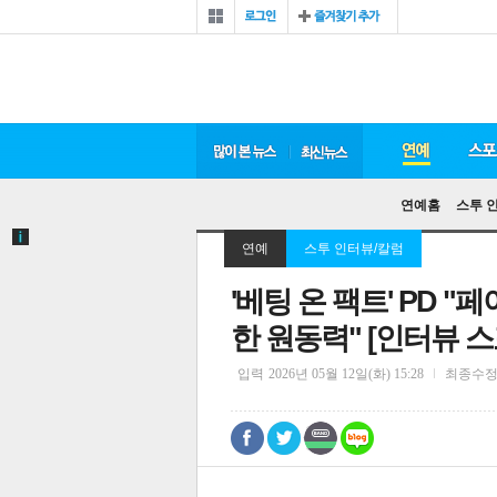
연예홈
스투 
연예
스투 인터뷰/칼럼
'베팅 온 팩트' PD 
한 원동력" [인터뷰 스
입력
2026년 05월 12일(화) 15:28
최종수
0