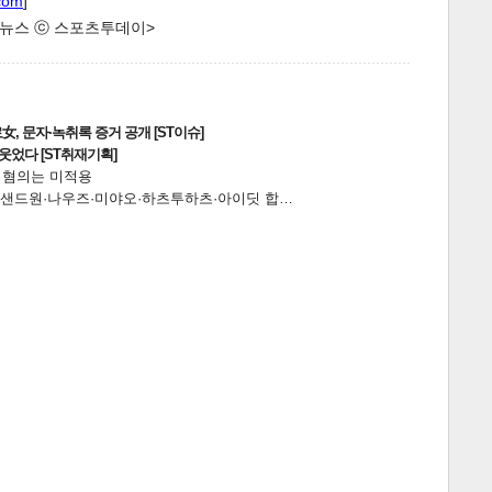
com
]
한 뉴스 ⓒ 스포츠투데이>
, 문자·녹취록 증거 공개 [ST이슈]
웃었다 [ST취재기획]
전 혐의는 미적용
…앰퍼샌드원·나우즈·미야오·하츠투하츠·아이딧 합…