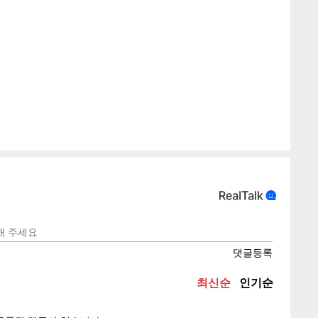
텍스
텍스
url 복
인쇄
목록