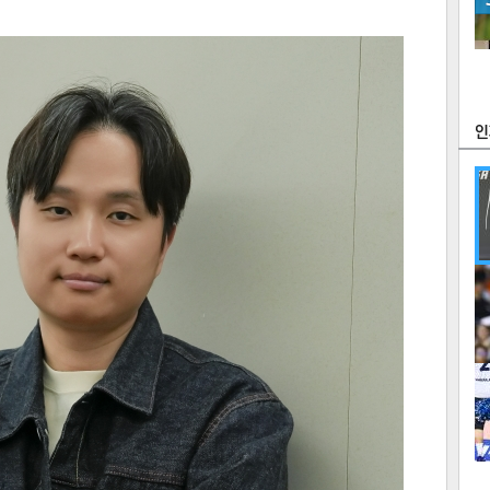
츠
라이프
포토
만화
FOC
많
연예
1
2
텍스
텍스
url 복
인쇄
목록