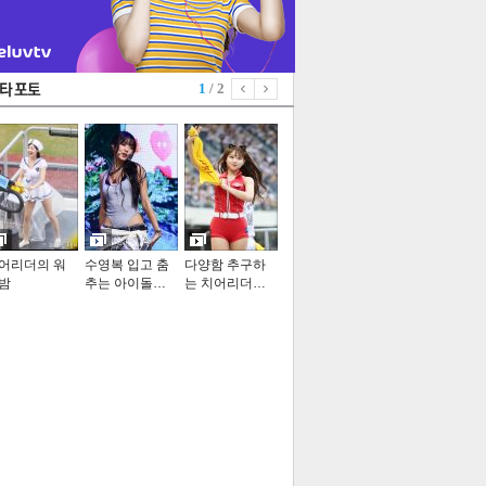
1
/ 2
어리더의 워
수영복 입고 춤
다양함 추구하
밤
추는 아이돌…
는 치어리더…