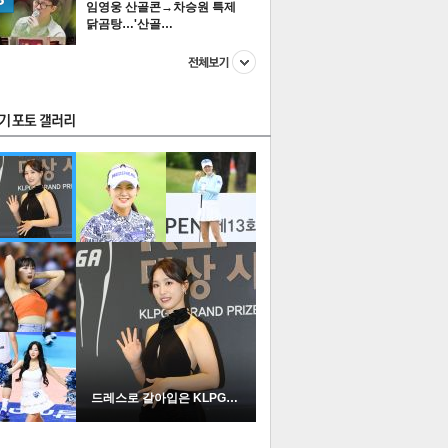
임영웅 산골콘→차승원 특제
닭곰탕…'산골…
스투펀
US
이 본 뉴스
스포츠
포토
드레스로 갈아입은 KLPGA …