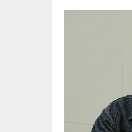
전
로그
즐겨찾기
많이 본 뉴스
최신 뉴스
연예
스포
페이
트위
댓글
밴드
네이