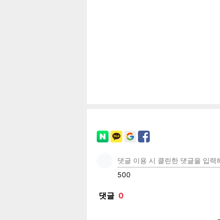
페이
트위
카카
밴드
네이
기