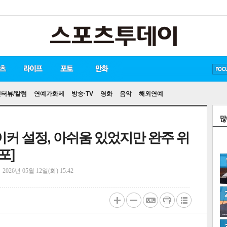
방탄소년단
손흥민
유아인
인터뷰/칼럼
연예가화제
방송·TV
영화
음악
해외연예
"페이커 설정, 아쉬움 있었지만 완주 위
포]
정
2026년 05월 12일(화) 15:42