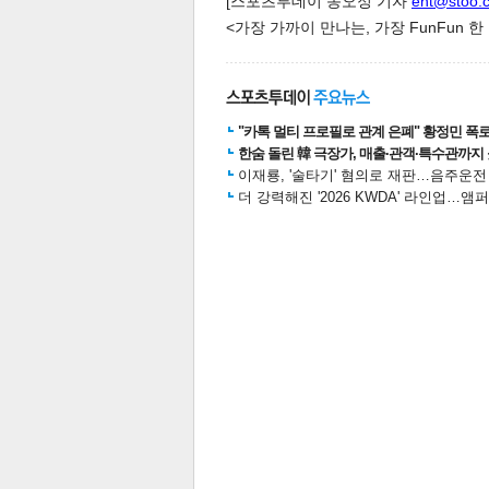
[스포츠투데이 송오정 기자
ent@stoo.
<가장 가까이 만나는, 가장 FunFun 
"카톡 멀티 프로필로 관계 은폐" 황정민 폭로女
한숨 돌린 韓 극장가, 매출·관객·특수관까지 
이재룡, '술타기' 혐의로 재판…음주운
더 강력해진 '2026 KWDA' 라인업
보