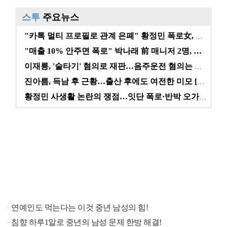
스투
주요뉴스
"카톡 멀티 프로필로 관계 은폐" 황정민 폭로女, 문자…
"매출 10% 안주면 폭로" 박나래 前 매니저 2명, …
이재룡, '술타기' 혐의로 재판…음주운전 혐의는 미적용…
진아름, 득남 후 근황…출산 후에도 여전한 미모 [스타…
황정민 사생활 논란의 쟁점…잇단 폭로·반박 오가는 소모…