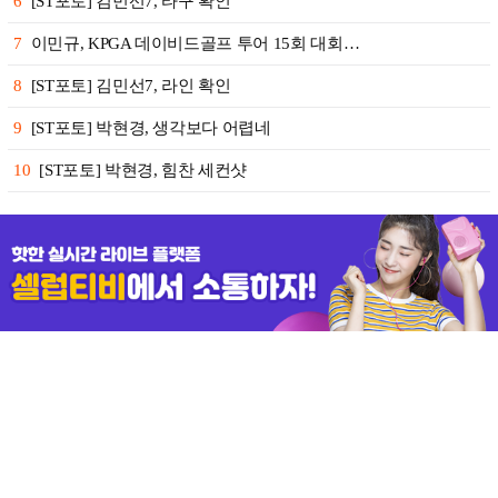
6
[ST포토] 김민선7, 타구 확인
7
이민규, KPGA 데이비드골프 투어 15회 대회…
8
[ST포토] 김민선7, 라인 확인
9
[ST포토] 박현경, 생각보다 어렵네
10
[ST포토] 박현경, 힘찬 세컨샷