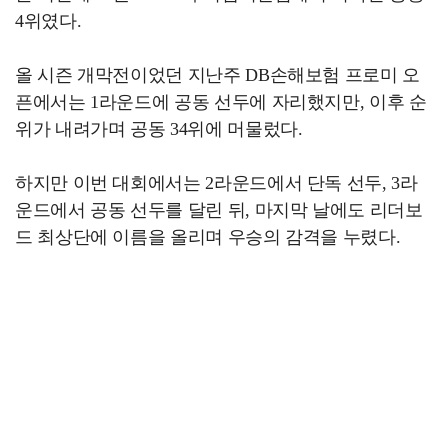
4위였다.
올 시즌 개막전이었던 지난주 DB손해보험 프로미 오
픈에서는 1라운드에 공동 선두에 자리했지만, 이후 순
위가 내려가며 공동 34위에 머물렀다.
하지만 이번 대회에서는 2라운드에서 단독 선두, 3라
운드에서 공동 선두를 달린 뒤, 마지막 날에도 리더보
드 최상단에 이름을 올리며 우승의 감격을 누렸다.