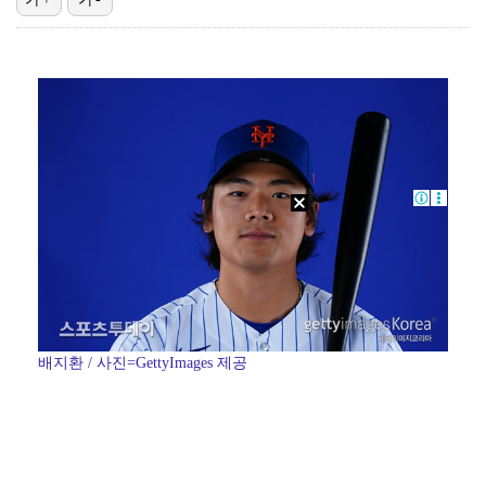
박지훈, 9월 잠실실내체육관서 앙코르 콘서트 개최
"기분 맞춰주려고" 축구협회, 외국인 심판 성접대 의혹…
'나솔' 24기 옥순, 출연료 미지급 폭로 "1년 넘게…
'폭염 영향' 프로야구, 9일까지 리그 중단 결정…11…
'오디세이'·'스파이더맨4', 박스오피스 투톱…기록 경…
배지환 / 사진=GettyImages 제공