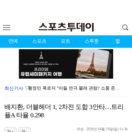
연예
스포츠
포토
스투툰
짤
최신기사 ▽
황정민 폭로자 "아들 연극 몰래 관람? 소품 준비 돕고…
이강인, 드디어 아틀레티코 선수단과 만났다…시메오네 감…
배지환, 더블헤더 1, 2차전 도합 3안타…트리
10주년인데 40명뿐?…블랙핑크 행사 공지에 팬심 폭발…
플A 타율 0.298
KBO, 기록적인 폭염으로 9일까지 리그 중단…내달 6…
작성 : 2026년 04월 19일(일) 11:36
가+
가-
"매출 10% 안주면 폭로" 박나래 前 매니저 2명, …