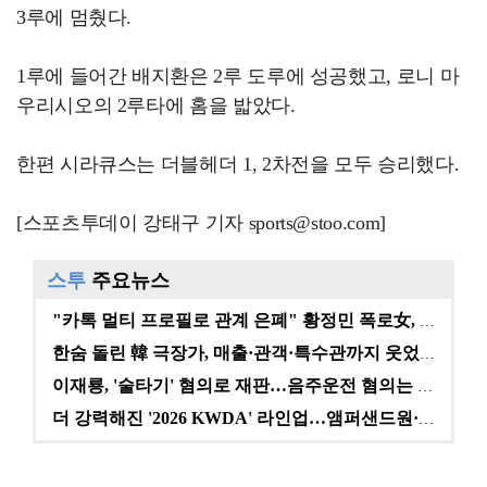
3루에 멈췄다.
1루에 들어간 배지환은 2루 도루에 성공했고, 로니 마
우리시오의 2루타에 홈을 밟았다.
한편 시라큐스는 더블헤더 1, 2차전을 모두 승리했다.
[스포츠투데이 강태구 기자 sports@stoo.com]
스투
주요뉴스
"카톡 멀티 프로필로 관계 은폐" 황정민 폭로女, 문자…
한숨 돌린 韓 극장가, 매출·관객·특수관까지 웃었다 […
이재룡, '술타기' 혐의로 재판…음주운전 혐의는 미적용…
더 강력해진 '2026 KWDA' 라인업…앰퍼샌드원·나…