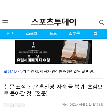
연예
스포츠
포토
스투툰
짤
최신기사 ▽
가수 런치, 작곡가 안성현과 8년 열애 끝 백년가약…결…
변우석, 아이유 생일 맞아 특별 주문 제작 케이크 선물…
'논문 표절 논란' 홍진영, 자숙 끝 복귀 "초심으
던, 3년 만에 신곡→솔직 심경 고백 "이제는 있는 그…
로 돌아갈 것" [전문]
상위권 유지한 서교림 "아이언샷 덕분에 타수 줄여…컨디…
작성 : 2022년 03월 21일(월) 08:31
[ST포토] 차준환, 아이돌 보다 잘생긴 얼굴
가+
가-