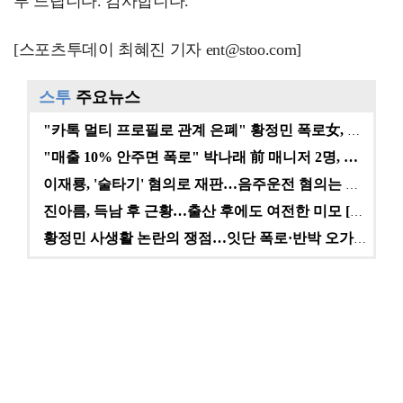
부 드립니다. 감사합니다.
[스포츠투데이 최혜진 기자 ent@stoo.com]
스투
주요뉴스
"카톡 멀티 프로필로 관계 은폐" 황정민 폭로女, 문자…
"매출 10% 안주면 폭로" 박나래 前 매니저 2명, …
이재룡, '술타기' 혐의로 재판…음주운전 혐의는 미적용…
진아름, 득남 후 근황…출산 후에도 여전한 미모 [스타…
황정민 사생활 논란의 쟁점…잇단 폭로·반박 오가는 소모…