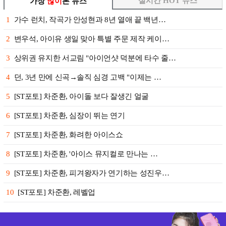
실시간 HOT 뉴스
가장
많이
본 뉴스
1
가수 런치, 작곡가 안성현과 8년 열애 끝 백년…
2
변우석, 아이유 생일 맞아 특별 주문 제작 케이…
3
상위권 유지한 서교림 "아이언샷 덕분에 타수 줄…
4
던, 3년 만에 신곡→솔직 심경 고백 "이제는 …
5
[ST포토] 차준환, 아이돌 보다 잘생긴 얼굴
6
[ST포토] 차준환, 심장이 뛰는 연기
7
[ST포토] 차준환, 화려한 아이스쇼
8
[ST포토] 차준환, '아이스 뮤지컬로 만나는 …
9
[ST포토] 차준환, 피겨왕자가 연기하는 성진우…
10
[ST포토] 차준환, 레벨업