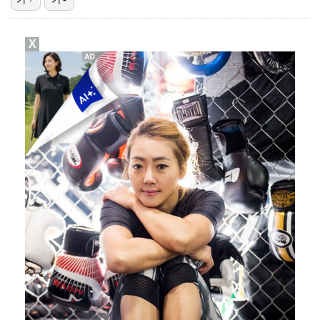
[ST포토] 차준환, 심장이 뛰는 연기
X
[ST포토] 차준환, 화려한 아이스쇼
[ST포토] 차준환, '아이스 뮤지컬로 만나는 피겨미남…
[ST포토] 차준환, 피겨왕자가 연기하는 성진우
[ST포토] 차준환, 레벨업