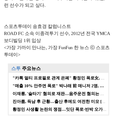
런 선수가 되고 싶다.
스포츠투데이 송효경 칼럼니스트
ROAD FC 소속 이종격투기 선수, 2012년 전국 YMCA
보디빌딩 1위 입상
<가장 가까이 만나는, 가장 FunFun 한 뉴스 ⓒ 스포츠
투데이>
스투
주요뉴스
"카톡 멀티 프로필로 관계 은폐" 황정민 폭로女, 문자…
"매출 10% 안주면 폭로" 박나래 前 매니저 2명, …
이재룡, '술타기' 혐의로 재판…음주운전 혐의는 미적용…
진아름, 득남 후 근황…출산 후에도 여전한 미모 [스타…
황정민 사생활 논란의 쟁점…잇단 폭로·반박 오가는 소모…