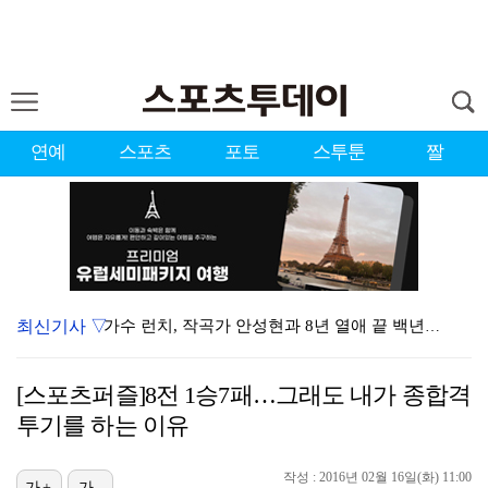
연예
스포츠
포토
스투툰
짤
최신기사 ▽
가수 런치, 작곡가 안성현과 8년 열애 끝 백년가약…결…
변우석, 아이유 생일 맞아 특별 주문 제작 케이크 선물…
[스포츠퍼즐]8전 1승7패…그래도 내가 종합격
상위권 유지한 서교림 "아이언샷 덕분에 타수 줄여…컨디…
투기를 하는 이유
던, 3년 만에 신곡→솔직 심경 고백 "이제는 있는 그…
작성 : 2016년 02월 16일(화) 11:00
[ST포토] 차준환, 아이돌 보다 잘생긴 얼굴
가+
가-