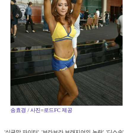
송효경 / 사진=로드FC 제공
'싱글맘 파이터', '브라브라 브래지어의 논란', '디스송'