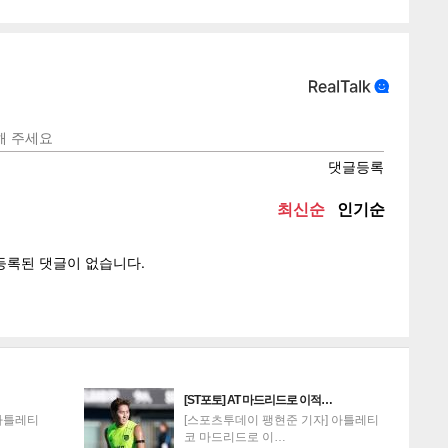
텍스
텍스
url 복
인쇄
목록
[ST포토] AT 마드리드로 이적…
아틀레티
[스포츠투데이 팽현준 기자] 아틀레티
코 마드리드로 이…