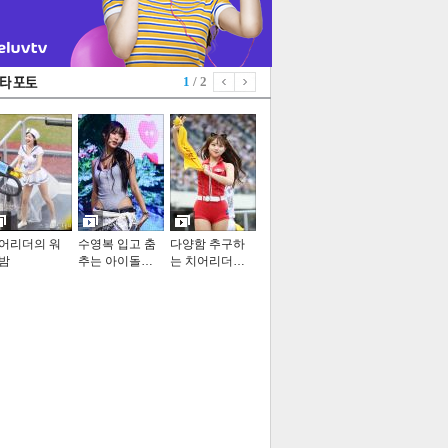
1
/ 2
어리더의 워
수영복 입고 춤
다양함 추구하
밤
추는 아이돌…
는 치어리더…