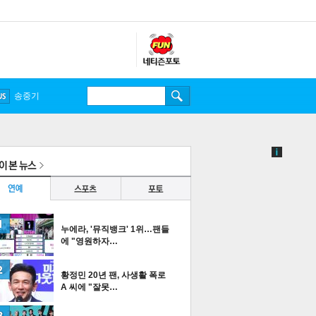
송중기
누에라, '뮤직뱅크' 1위…팬들
에 "영원하자…
황정민 20년 팬, 사생활 폭로
A 씨에 "잘못…