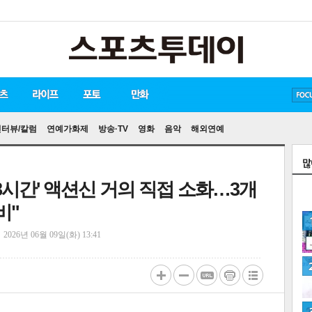
방탄소년단
손흥민
유아인
인터뷰/칼럼
연예가화제
방송·TV
영화
음악
해외연예
 48시간' 액션신 거의 직접 소화…3개
비"
정
2026년 06월 09일(화) 13:41