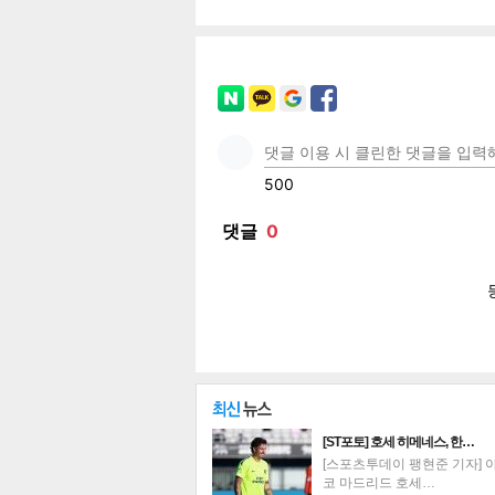
페이
트위
카카
밴드
네이
기
[ST포토] 호세 히메네스, 한…
[스포츠투데이 팽현준 기자] 
코 마드리드 호세…