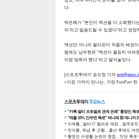
정도, 하루 6시간씩 준비를 했다. 허
다.
박은혜가 "본인이 액션을 다 소화했다는 
스북
터 공
달기
공유
버블
의'라고 말씀드릴 수 있겠다"라고 정정
액션만 아니라 필리핀이 작품의 배경이 
럼에도 남우현은 "액션이 월등히 어려웠
이랑 맞춰야 했다"라고 털어놓았다.
[스포츠투데이 송오정 기자
ent@stoo.
<가장 가까이 만나는, 가장 FunFun 
"카톡 멀티 프로필로 관계 은폐" 황정민 폭로女
"매출 10% 안주면 폭로" 박나래 前 매니저 
이재룡, '술타기' 혐의로 재판…음주운
진아름, 득남 후 근황…출산 후에도 여전
황정민 사생활 논란의 쟁점…잇단 폭로·반