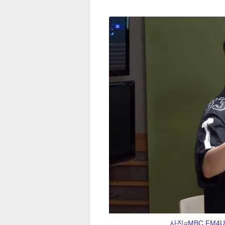
전
로그
즐겨찾기
많이 본 뉴스
최신 뉴스
연예
스포
페이
트위
댓글
밴드
네이
사진=MBC FM4