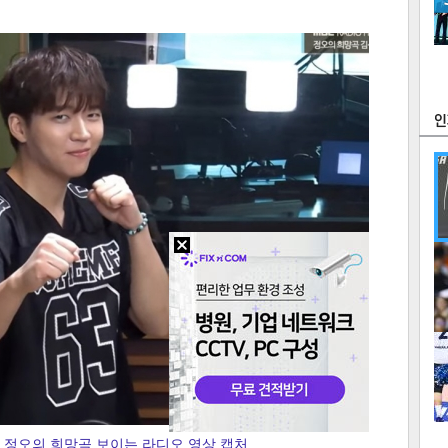
츠
라이프
포토
만화
FOC
많
연예
1
2
텍스
텍스
url 복
인쇄
목록
U 정오의 희망곡 보이는 라디오 영상 캡처