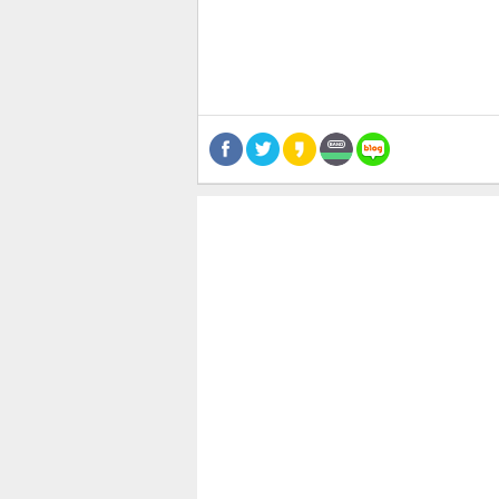
공유
유
로그