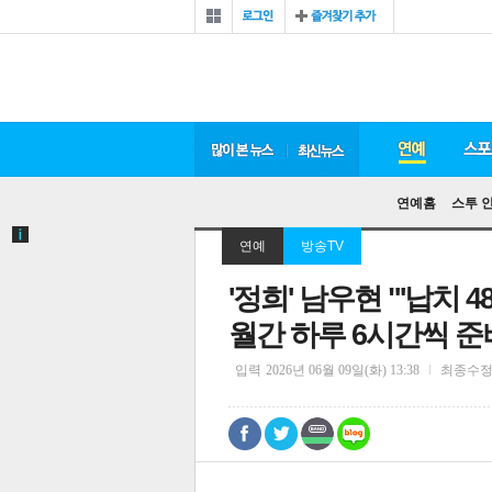
연예홈
스투 
연예
방송TV
'정희' 남우현 "'납치
월간 하루 6시간씩 준
입력
2026년 06월 09일(화) 13:38
최종수
0