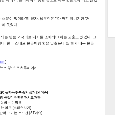
벅지랑 다리가, 걸어다니지 못할 정도로 너무 힘들었다"라고 밝혔
소문이 있더라"며 묻자, 남우현은 "'다'까진 아니지만 '거
트 크
트 축
사
하기
보기
하며 웃었다.
스
되는 만큼 외국어로 대사를 소화해야 하는 고충도 있었다. 그
다. 한국 스태프 분들이랑 합을 맞췄는데 또 현지 배우 분들
com
]
한 뉴스 ⓒ 스포츠투데이>
, 문자·녹취록 증거 공개 [ST이슈]
2명, 공갈미수·횡령 혐의로 재판
전 혐의는 미적용
한 미모 [스타엿보기]
박 오가는 소모전 [ST이슈]