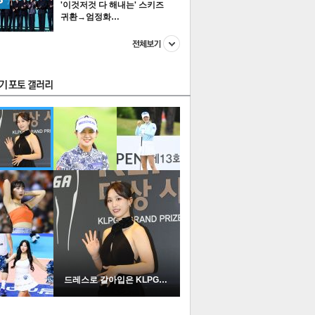
'이것저것 다 해내는' 스키즈
귀환→엄정화…
스투펀
US
이 본 뉴스
스포츠
포토
드레스로 갈아입은 KLPGA …