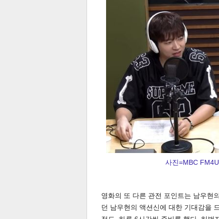
체
인
사진=MBC FM4
영화의 또 다른 관전 포인트는 남우현의
던 남우현의 액션신에 대한 기대감을 드