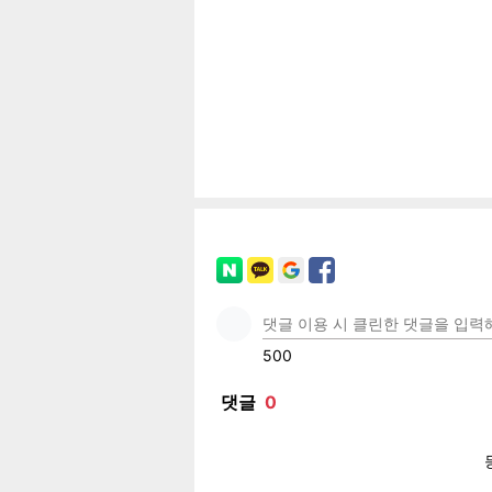
공유
유
로그
페이
트위
카카
밴드
네이