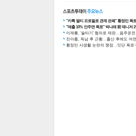
스북
터 공
달기
공유
버블
"카톡 멀티 프로필로 관계 은폐" 황정민 폭로女
"매출 10% 안주면 폭로" 박나래 前 매니저 
이재룡, '술타기' 혐의로 재판…음주운
진아름, 득남 후 근황…출산 후에도 여전
황정민 사생활 논란의 쟁점…잇단 폭로·반