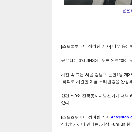
윤은
[스포츠투데이 정예원 기자] 배우 윤은
체
인
윤은혜는 3일 SNS에 "투표 완료"라는
사진 속 그는 서울 강남구 논현1동 제
·하의로 시원한 여름 스타일링을 완성해
한편 제9회 전국동시지방선거가 저녁 6시
였다.
[스포츠투데이 정예원 기자
ent@stoo.
<가장 가까이 만나는, 가장 FunFun 