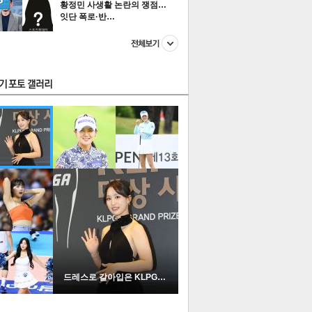
황정민 사생활 논란의 쟁점…
잇단 폭로·반…
스투펀
US
이 본 뉴스
스포츠
포토
드레스로 갈아입은 KLPGA …