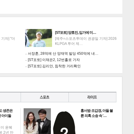
[ST포토] 양효진, 입가에 미…
기자] "더
[제주=스포츠투데이 권광일 기자] 2026
KLPGA 투어 제…
서장훈, 28억에 산 양재역 빌딩 450억에 내…
[ST포토] 이채은2, 12번홀로 가자
[ST포토] 김리안, 침착한 거리확인
도 생존은
홍서범·조갑경, 아들 불
 아이돌
륜 의혹 소송 속 '…
데이 윤혜
뷔 2년 만