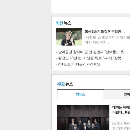
통산 2승 기회 잡은 문정민 …
[서귀포=스포츠투데이 이상필 
위가 걱정이지…
남아공전 참사에 입 연 김민재 "선수들도 못…
황정민 20년 팬, 사생활 폭로 A 씨에 "잘못…
[ST포토] 이채은2, 거리확인
기
데뷔는 쉬워
어렵다…K팝
…
[스포츠투
영 기자] 데