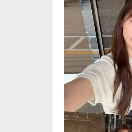
전
로그
즐겨찾기
많이 본 뉴스
최신 뉴스
연예
스포
페이
트위
댓글
밴드
네이