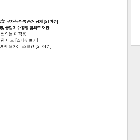
트 크
트 축
사
하기
보기
, 문자·녹취록 증거 공개 [ST이슈]
2명, 공갈미수·횡령 혐의로 재판
전 혐의는 미적용
스
한 미모 [스타엿보기]
박 오가는 소모전 [ST이슈]