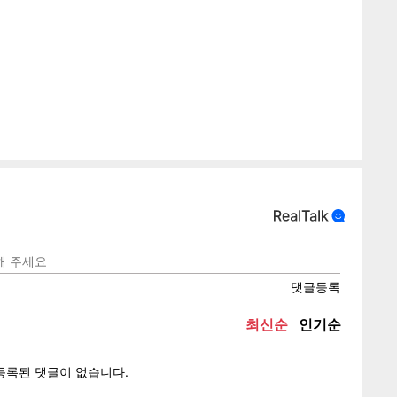
게
소
텍스
텍스
url 복
인쇄
목록