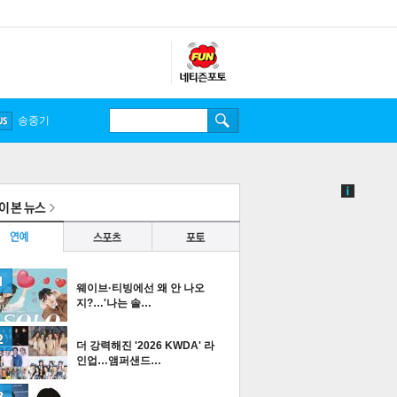
송중기
웨이브·티빙에선 왜 안 나오
지?…'나는 솔…
더 강력해진 '2026 KWDA' 라
인업…앰퍼샌드…