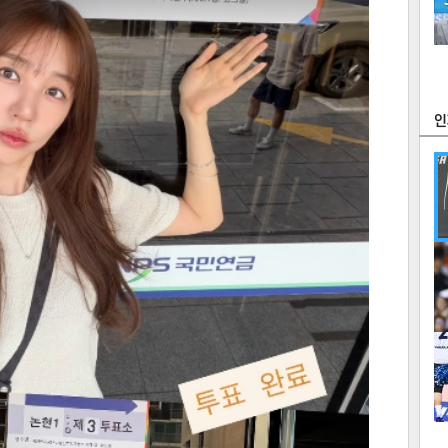
츠
라이프
포토
만화
FOC
많
연예
1
텍스
텍스
url 복
인쇄
목록
2