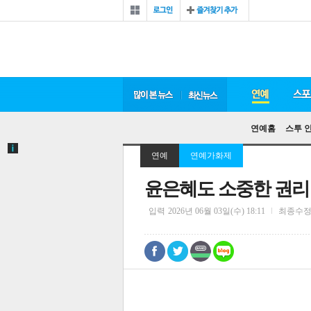
연예홈
스투 
연예
연예가화제
윤은혜도 소중한 권리 
입력
2026년 06월 03일(수) 18:11
최종수
0