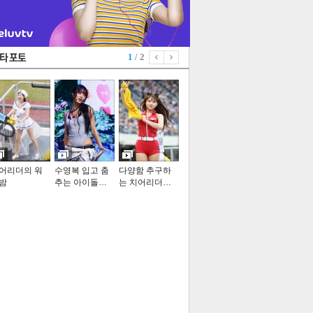
1
/ 2
어리더의 워
수영복 입고 춤
다양함 추구하
밤
추는 아이돌…
는 치어리더…