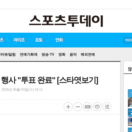
방탄소년단
손흥민
유아인
인터뷰/칼럼
연예가화제
방송·TV
영화
음악
해외연예
행사 "투표 완료" [스타엿보기]
정
2026년 06월 03일(수) 18:12