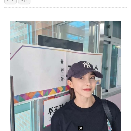
대놓고 '심판 마사지'로 결재 받기도…최종 결재권자는 …
'1라운드 115위' 김민별, 2라운드 7타 줄이며 7…
외신까지 퍼지고 있는 축구협회 성접대 논란…2002 한…
폭발물 지킨 안보현, '악마 교관' 정은채와 재회(재벌…
'오징어 게임' 미국판 스핀오프, 제작 무산설 "넷플릭…