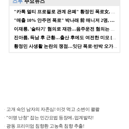
스투
주요뉴스
"카톡 멀티 프로필로 관계 은폐" 황정민 폭로女, 문자…
"매출 10% 안주면 폭로" 박나래 前 매니저 2명, …
이재룡, '술타기' 혐의로 재판…음주운전 혐의는 미적용…
진아름, 득남 후 근황…출산 후에도 여전한 미모 [스타…
황정민 사생활 논란의 쟁점…잇단 폭로·반박 오가는 소모…