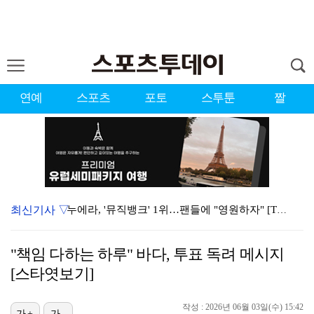
연예
스포츠
포토
스투툰
짤
최신기사 ▽
누에라, '뮤직뱅크' 1위…팬들에 "영원하자" [TV캡…
서장훈 감독 "내 능력 부족" 자책하게 만든 펜타곤과의…
"책임 다하는 하루" 바다, 투표 독려 메시지
대한축구협회의 '심판 성접대'…최악의 경우 런던 올림픽…
[스타엿보기]
강채연, 제주삼다수 2R 깜짝 선두 도약…박민지 공동 …
작성 : 2026년 06월 03일(수) 15:42
진세연, 전속계약 종료…FA 시장 나왔다 [공식]
가+
가-