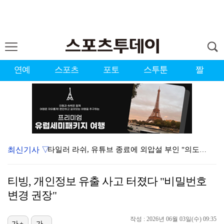
연예
스포츠
포토
스투툰
짤
최신기사 ▽
타일러 라쉬, 유튜브 종료에 외압설 부인 "의도한 바 …
가수 런치, 작곡가 안성현과 8년 열애 끝 백년가약…결…
티빙, 개인정보 유출 사고 터졌다 "비밀번호
런치, 안성현과 내일(8일) 결혼…가수·작곡가 부부 탄…
변경 권장"
상위권 유지한 서교림 "아이언샷 덕분에 타수 줄여…컨디…
작성 : 2026년 06월 03일(수) 09:35
[ST포토] 유지나, 더워도 즐겁게
가+
가-