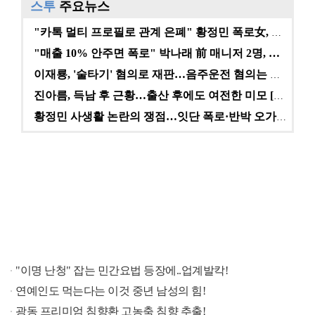
스투
주요뉴스
"카톡 멀티 프로필로 관계 은폐" 황정민 폭로女, 문자…
"매출 10% 안주면 폭로" 박나래 前 매니저 2명, …
이재룡, '술타기' 혐의로 재판…음주운전 혐의는 미적용…
진아름, 득남 후 근황…출산 후에도 여전한 미모 [스타…
황정민 사생활 논란의 쟁점…잇단 폭로·반박 오가는 소모…