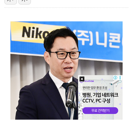
박지훈, 9월 잠실실내체육관서 앙코르 콘서트 개최
"매출 10% 안주면 폭로" 박나래 前 매니저 2명, …
"기분 맞춰주려고" 축구협회, 외국인 심판 성접대 의혹…
'나솔' 24기 옥순, 출연료 미지급 폭로 "1년 넘게…
'폭염 영향' 프로야구, 9일까지 리그 중단 결정…11…