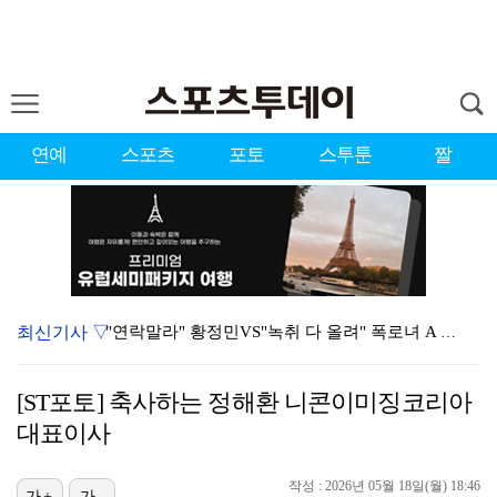
연예
스포츠
포토
스투툰
짤
최신기사 ▽
"연락말라" 황정민VS"녹취 다 올려" 폭로녀 A 씨,…
황정민 폭로자 "아들 연극 몰래 관람? 소품 준비 돕고…
[ST포토] 축사하는 정해환 니콘이미징코리아
이강인, 드디어 아틀레티코 선수단과 만났다…시메오네 감…
대표이사
10주년인데 40명뿐?…블랙핑크 행사 공지에 팬심 폭발…
작성 : 2026년 05월 18일(월) 18:46
가+
가-
KBO, 기록적인 폭염으로 9일까지 리그 중단…내달 6…