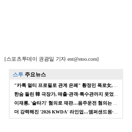
[스포츠투데이 권광일 기자 ent@stoo.com]
스투
주요뉴스
"카톡 멀티 프로필로 관계 은폐" 황정민 폭로女, 문자…
한숨 돌린 韓 극장가, 매출·관객·특수관까지 웃었다 […
이재룡, '술타기' 혐의로 재판…음주운전 혐의는 미적용…
더 강력해진 '2026 KWDA' 라인업…앰퍼샌드원·나…