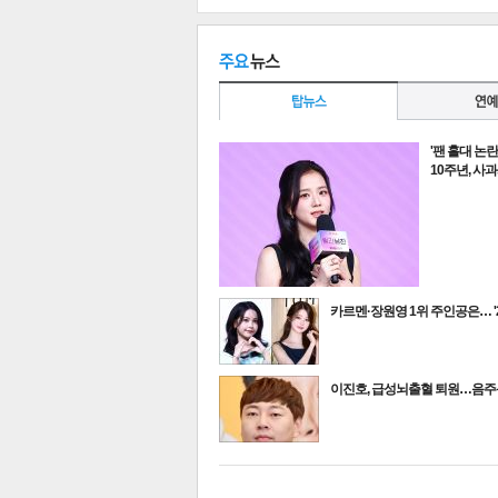
'팬 홀대 논
10주년, 사
카르멘·장원영 1위 주인공은… '
최신뉴스
이진호, 급성뇌출혈 퇴원…음
기