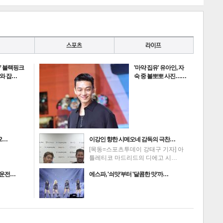
란' 블랙핑크
'마약 집유' 유아인, 자
과와 잡…
숙 중 볼뽀뽀 사진……
2…
이강인 향한 시메오네 감독의 극찬…
[목동=스포츠투데이 강태구 기자] 아
틀레티코 마드리드의 디에고 시…
주운전…
에스파, '쇠맛'부터 '달콤한 맛'까…