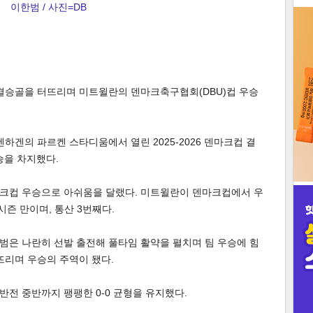
이한범 / 사진=DB
3
 결승골을 터뜨리며 미트윌란의 덴마크축구협회(DBU)컵 우승
인
하겐의 파르켄 스타디움에서 열린 2025-2026 덴마크컵 결
승을 차지했다.
크컵 우승으로 아쉬움을 달랬다. 미트윌란이 덴마크컵에서 우
4시즌 만이며, 통산 3번째다.
범은 나란히 선발 출전해 풀타임 활약을 펼치며 팀 우승에 힘
뜨리며 우승의 주역이 됐다.
전 중반까지 팽팽한 0-0 균형을 유지했다.