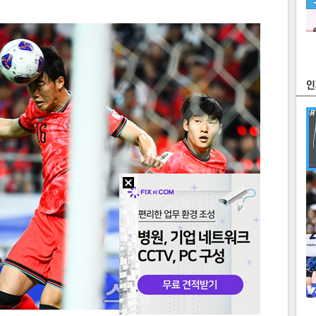
츠
라이프
포토
만화
FOC
많
연예
1
2
텍스
텍스
url 복
인쇄
목록