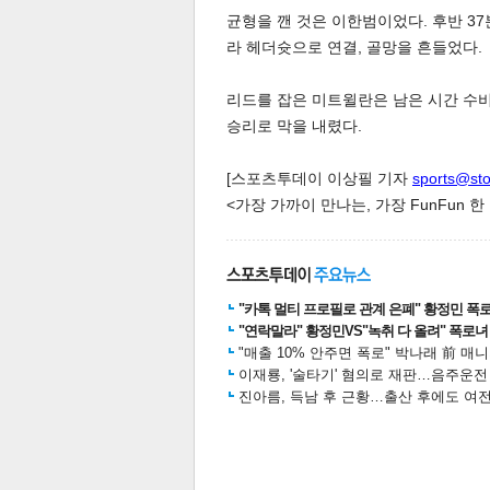
균형을 깬 것은 이한범이었다. 후반 3
라 헤더슛으로 연결, 골망을 흔들었다.
리드를 잡은 미트윌란은 남은 시간 수비
승리로 막을 내렸다.
체
[스포츠투데이 이상필 기자
sports@st
인
<가장 가까이 만나는, 가장 FunFun 
"카톡 멀티 프로필로 관계 은폐" 황정민 폭로女
"연락말라" 황정민VS"녹취 다 올려" 폭로녀 A
"매출 10% 안주면 폭로" 박나래 前 매
이재룡, '술타기' 혐의로 재판…음주운
진아름, 득남 후 근황…출산 후에도 여전