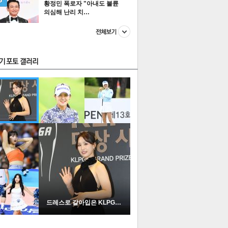
황정민 폭로자 "아내도 불륜
의심해 난리 치…
스투펀
US
이 본 뉴스
스포츠
포토
드레스로 갈아입은 KLPGA …