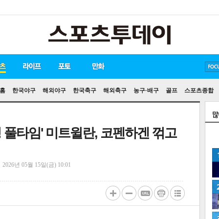
방탄소년단
손흥민
송중기
홈
한국야구
해외야구
한국축구
해외축구
농구·배구
골프
스포츠종합
 풀타임' 미트윌란, 코펜하겐 꺾고
정
2026년 05월 15일(금) 10:01