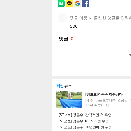
페이
트위
카카
밴드
네이
공유
유
로그
[ST포토] 장은수, 제주 삼다…
[제주=스포츠투데이 권광일 기자
KLPGA 투어 제…
[ST포토] 장은수, 감격적인 첫 우승
[ST포토] 장은수, KLPGA 첫 우승
[ST포토] 장은수, 10년만에 첫 우승