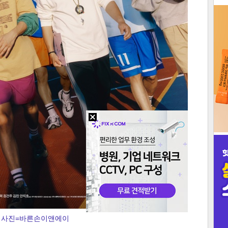
3
인
사진=바른손이앤에이