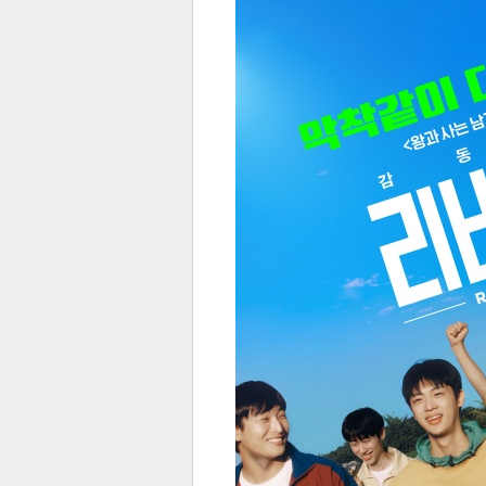
전
로그
즐겨찾기
많이 본 뉴스
최신 뉴스
연예
스포
페이
트위
댓글
밴드
네이