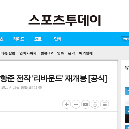
방탄소년단
손흥민
유아인
인터뷰/칼럼
연예가화제
방송·TV
영화
음악
해외연예
항준 전작 '리바운드' 재개봉 [공식]
정
2026년 03월 16일(월) 11:00