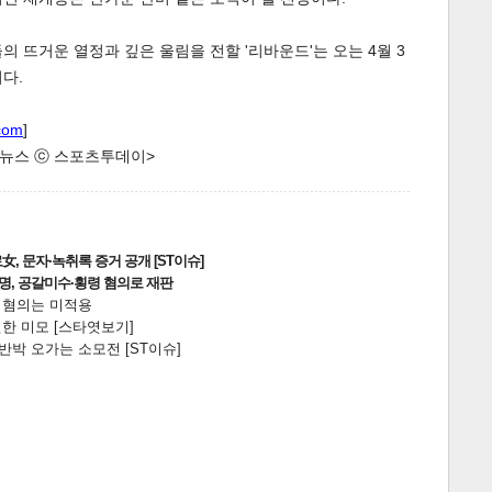
 뜨거운 열정과 깊은 울림을 전할 '리바운드'는 오는 4월 3
다.
com
]
한 뉴스 ⓒ 스포츠투데이>
, 문자·녹취록 증거 공개 [ST이슈]
2명, 공갈미수·횡령 혐의로 재판
전 혐의는 미적용
한 미모 [스타엿보기]
박 오가는 소모전 [ST이슈]