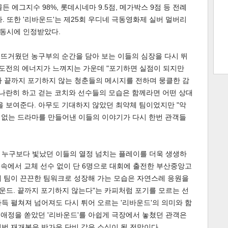
든 에그지수 98%, 롯데시네마 9.5점, 메가박스 9점 등 전례
다. 또한 '리바운드'는 제25회 우디네 극동영화제 실버 멀버리
트 크
트 축
사
하기
보기
동시에 인정받았다.
 뜨거웠던 농구부의 순간을 담아 보는 이들의 심장을 다시 뛰
스
 도전의 에너지가 느껴지는 가운데 "포기하면 실점이 되지만
가 끝까지 포기하지 않는 청춘들의 메시지를 전하며 뭉클한 감
 나란히 하고 걷는 코치와 선수들의 모습은 함께라면 어떤 상대
을 보여준다. 아무도 기대하지 않았던 최약체 팀이었지만 "악
본 없는 드라마를 만들어낸 이들의 이야기가 다시 한번 관객들
 누구보다 빛났던 이들의 열정 넘치는 플레이를 더욱 생생하
기 속에서 교체 선수 없이 단 6명으로 대회에 출전한 부산중앙고
체 팀이 끈끈한 팀워크로 성장해 가는 모습은 자연스레 응원을
바운드. 끝까지 포기하지 않는다"는 카피처럼 포기를 모르는 선
득 펼쳐져 넘어져도 다시 튀어 오르는 '리바운드'의 의미와 함
히 애정을 쏟았던 '리바운드'를 아쉽게 극장에서 놓쳤던 관객은
번 재개봉은 반가운 단비 같은 소식이 될 전망이다.