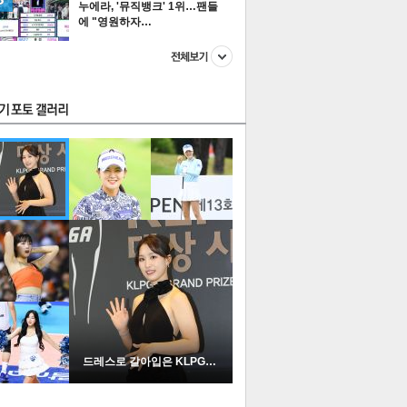
누에라, '뮤직뱅크' 1위…팬들
에 "영원하자…
스투펀
US
이 본 뉴스
스포츠
포토
드레스로 갈아입은 KLPGA …