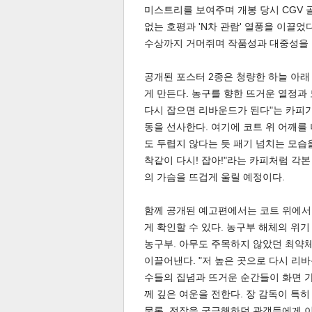
미스트리를 보여주며 개봉 당시 CGV 골
없는 호평과 'N차 관람' 열풍을 이끌었
스북
터 공
달기
공유
버블
수상까지 거머쥐며 작품성과 대중성을 
공개된 포스터 2종은 청량한 하늘 아래
게 만든다. 농구를 향한 뜨거운 열정과
다시 잡으면 리바운드가 된다"는 카피
동을 선사한다. 여기에 코트 위 어깨를
도 두렵지 않다는 듯 패기 넘치는 모습
착같이 다시! 잡아!"라는 카피처럼 각
의 가슴을 뜨겁게 울릴 예정이다.
함께 공개된 예고편에서는 코트 위에서
게 확인할 수 있다. 농구부 해체의 위
농구부. 아무도 주목하지 않았던 최약
이끌어낸다. "저 높은 곳으로 다시 리
수들의 집념과 뜨거운 순간들이 화면 가
께 깊은 여운을 전한다. 장 감독이 특
물론, 전작을 궁금해하던 관객들에게 이