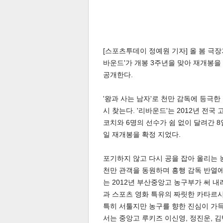
[스포츠투데이 정예원 기자] 올 봄 극장
바운드'가 개봉 3주년을 맞아 재개봉을
공개한다.
체
인
'왕과 사는 남자'로 천만 감독에 등극한
시 찾는다. '리바운드'는 2012년 전
코치와 6명의 선수가 쉼 없이 달려간 8
일 재개봉을 확정 지었다.
포기하지 않고 다시 공을 잡아 올리는 농
천만 관객을 동원하며 흥행 감독 반열에 
는 2012년 부산중앙고 농구부가 써 
과 스포츠 영화 특유의 짜릿한 카타르
특히 서툴지만 농구를 향한 진심이 가
서는 중앙고 루키즈 이신영, 정진운, 김