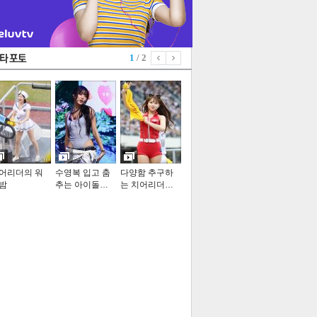
1
/ 2
어리더의 워
수영복 입고 춤
다양함 추구하
밤
추는 아이돌…
는 치어리더…