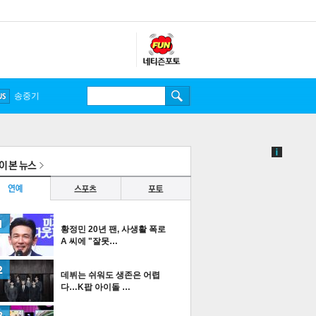
송중기
황정민 20년 팬, 사생활 폭로
A 씨에 "잘못…
데뷔는 쉬워도 생존은 어렵
다…K팝 아이돌 …