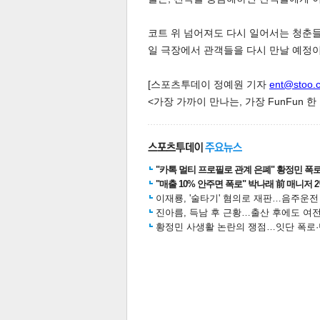
코트 위 넘어져도 다시 일어서는 청춘들의
일 극장에서 관객들을 다시 만날 예정이
[스포츠투데이 정예원 기자
ent@stoo.
<가장 가까이 만나는, 가장 FunFun 
"카톡 멀티 프로필로 관계 은폐" 황정민 폭로女
"매출 10% 안주면 폭로" 박나래 前 매니저 
보
이재룡, '술타기' 혐의로 재판…음주운
진아름, 득남 후 근황…출산 후에도 여전
황정민 사생활 논란의 쟁점…잇단 폭로·반