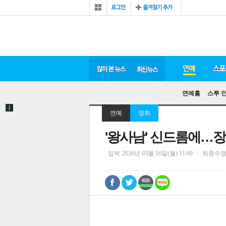
연예홈
스투 
연예
영화
'왕사남' 신드롬에…장
입력
2026년 03월 16일(월) 11:00
최종수
0