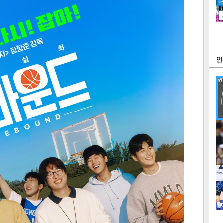
츠
라이프
포토
만화
FOC
많
연예
1
텍스
텍스
url 복
인쇄
목록
2