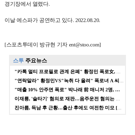
경기장에서 열렸다.
이날 에스파가 공연하고 있다. 2022.08.20.
[스포츠투데이 방규현 기자 ent@stoo.com]
스투
주요뉴스
"카톡 멀티 프로필로 관계 은폐" 황정민 폭로女, 문자…
"연락말라" 황정민VS"녹취 다 올려" 폭로녀 A 씨,…
"매출 10% 안주면 폭로" 박나래 前 매니저 2명, …
이재룡, '술타기' 혐의로 재판…음주운전 혐의는 미적용…
진아름, 득남 후 근황…출산 후에도 여전한 미모 [스타…