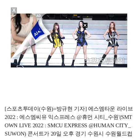
X
[ST포토] 리센느 리브, '인형이야 사람이야'
한소희, 청순미 벗고 파격 탈색 머리…강렬 아우라 [스…
[ST포토] 리센느 메이, '안녕~'
[ST포토] 이강인, 경기서 만난 '2살 절친형' 돈나…
[ST포토] 제나, '경주공주'
[스포츠투데이(수원)=방규현 기자] 에스엠타운 라이브
2022 : 에스엠씨유 익스프레스 @휴먼 시티_수원'(SMT
OWN LIVE 2022 : SMCU EXPRESS @HUMAN CITY_
SUWON) 콘서트가 20일 오후 경기 수원시 수원월드컵