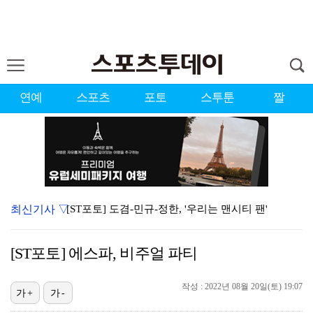
연예
스포츠
포토
스투툰
짤
최신기사 ▽
[ST포토] 도겸-민규-정한, '우리는 맨시티 팬'
종영 '결혼의 완성' 남궁민, 이설과 이혼…김대명·우지…
[ST포토] 에스파, 비주얼 파티
'미우새' 탁재훈, 50대 마지막 생일날 '아근진' 폐…
작성 : 2022년 08월 20일(토) 19:07
'7번' 이강인, 한국 팬들 앞에서 AT마드리드 데뷔……
가+
가-
이강인 "한국 축구, 어려운 상황이지만…좋은 모습도 봐…