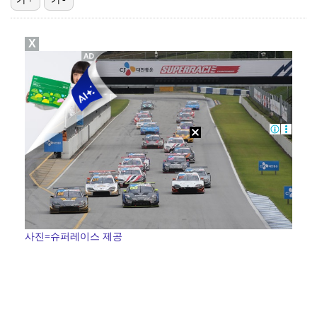
기록적인 폭염에 멈췄던 KBO, 11일부터 순위 경쟁 …
X
고영욱, 도 넘은 저격 논란…이번엔 박하선에 "감당 안…
'선업튀' 서혜원, 결혼 4개월 만에 임신 경사 "행복…
경찰, 대한축구협회 '심판 성접대 논란' 수사 여부 검…
정연, JYP엔터 떠나 새 시작 "가장 큰 중심 트와이…
사진=슈퍼레이스 제공