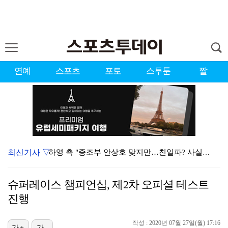
연예
스포츠
포토
스투툰
짤
최신기사 ▽
하영 측 "증조부 안상호 맞지만…친일파? 사실무근" […
'방송 출연' 유명 산부인과 원장, 프로포폴 셀프 투약…
슈퍼레이스 챔피언십, 제2차 오피셜 테스트
"스토킹 피해자" 황정민VS"2억대 손해배상" A 씨,…
진행
"블랙핑크 데뷔 10주년 행사로 국중박 입장 통제"…문…
작성 : 2020년 07월 27일(월) 17:16
가+
가-
김지원, 어린이병원에 1억원 쾌척 "'닥터X' 촬영 중…