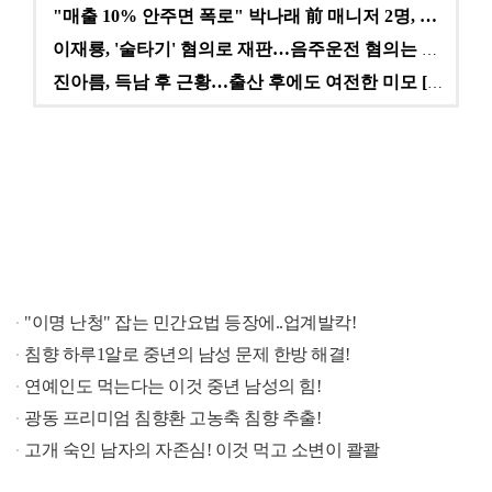
"매출 10% 안주면 폭로" 박나래 前 매니저 2명, …
이재룡, '술타기' 혐의로 재판…음주운전 혐의는 미적용…
진아름, 득남 후 근황…출산 후에도 여전한 미모 [스타…