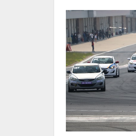
전
로그
즐겨찾기
많이 본 뉴스
최신 뉴스
연예
스포
페이
트위
댓글
밴드
네이