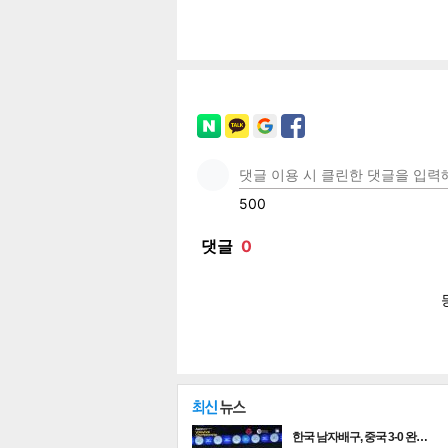
공유
유
로그
페이
트위
카카
밴드
네이
한국 남자배구, 중국 3-0 완…