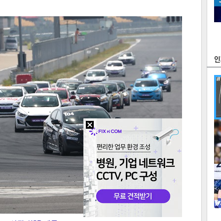
츠
라이프
포토
만화
FOC
많
연예
1
2
텍스
텍스
url 복
인쇄
목록