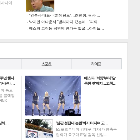
이사나예
"언론사 대표·국회의원도"…최연청, 판사 …
박지민 아나운서 "발리까지 갔는데…'피의 …
에스파 고척돔 공연에 반가운 얼굴…아이들…
0주년 행사
에스파, '쇠맛'부터 '달
 "커뮤니…
콤한 맛'까지…고척…
데이 송오
그룹 블랙핑
PINK…
의심해…
'심판 성접대 논란'까지 터지며 고…
[스포츠투데이 강태구 기자] 대한축구
협회가 축구대표팀 감독 선임…