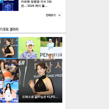
카르멘·장원영·지수 3파
전…'2026 케이 월…
스투펀
US
이 본 뉴스
스포츠
포토
드레스로 갈아입은 KLPGA …