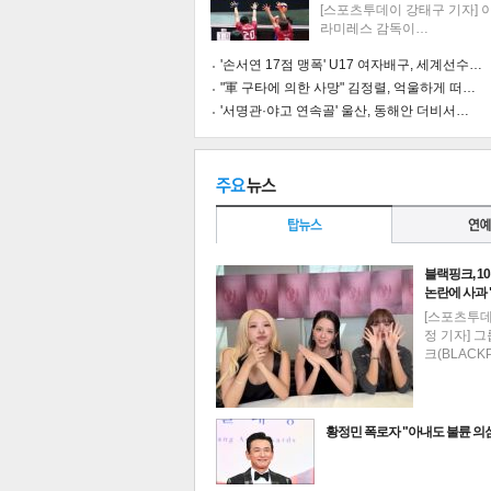
[스포츠투데이 강태구 기자] 
라미레스 감독이…
'손서연 17점 맹폭' U17 여자배구, 세계선수…
"軍 구타에 의한 사망" 김정렬, 억울하게 떠…
'서명관·야고 연속골' 울산, 동해안 더비서…
블랙핑크, 1
논란에 사과
[스포츠투
정 기자] 
크(BLACK
기
황정민 폭로자 "아내도 불륜 