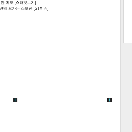
한 미모 [스타엿보기]
박 오가는 소모전 [ST이슈]
트 크
트 축
사
하기
보기
스