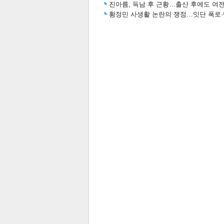
진아름, 득남 후 근황…출산 후에도 여전
황정민 사생활 논란의 쟁점…잇단 폭로·반
스북
터 공
달기
공유
버블
관련뉴스