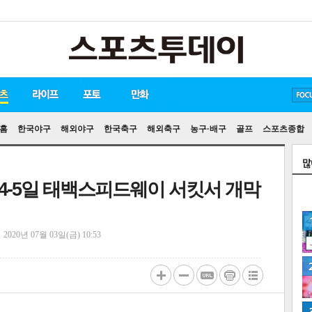
방탄소년단
손흥민
유아인
홈
한국야구
해외야구
한국축구
해외축구
농구·배구
골프
스포츠종합
4-5일 태백스피드웨이 서킷서 개막
정
2020년 07월 03일(금) 10:53