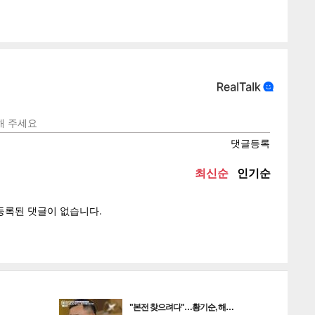
게
소
텍스
텍스
url 복
인쇄
목록
"본전 찾으려다"…황기순, 해…