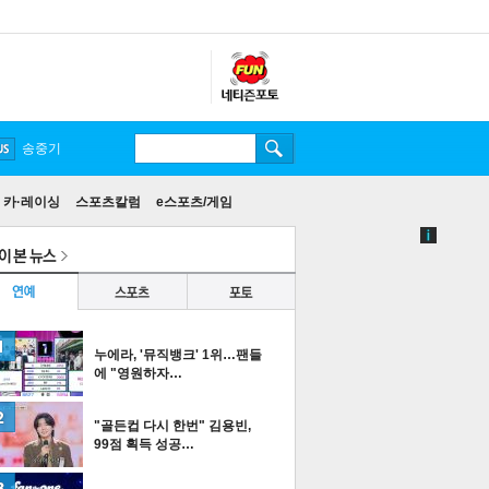
송중기
카·레이싱
스포츠칼럼
e스포츠/게임
누에라, '뮤직뱅크' 1위…팬들
에 "영원하자…
"골든컵 다시 한번" 김용빈,
99점 획득 성공…