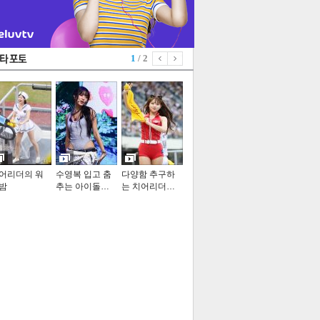
1
/ 2
어리더의 워
수영복 입고 춤
다양함 추구하
밤
추는 아이돌…
는 치어리더…