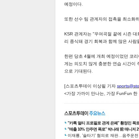
예정이다.
또한 선수 팀 관계자의 접촉을 최소화하
KSR 관계자는 "우여곡절 끝에 시즌 대
리 종식돼 경기 회복과 함께 많은 사람
체
인
한편 당초 4월에 개최 예정이었던 코
게는 의도치 않게 충분한 연습 시간이 
으로 기대된다.
[스포츠투데이 이상필 기자
sports@st
<가장 가까이 만나는, 가장 FunFun 
"카톡 멀티 프로필로 관계 은폐" 황정민 폭로女
"매출 10% 안주면 폭로" 박나래 前 매니저 
이재룡, '술타기' 혐의로 재판…음주운