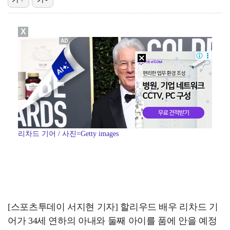
[ST포토] 리센느 리브, '인형이야 사람이야'
X
[ST포토] 리센느 메이, '안녕~'
한소희, 청순미 벗고 파격 탈색 머리…강렬 아우라 [스…
[ST포토] 제나, '경주공주'
[ST포토] 이강인, 경기서 만난 '2살 절친형' 돈나…
리차드 기어 / 사진=Getty images
[스포츠투데이 서지현 기자] 할리우드 배우 리차드 기
어가 34세 연하의 아내와 둘째 아이를 품에 안을 예정