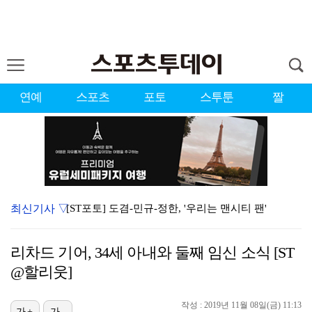
연예
스포츠
포토
스투툰
짤
최신기사 ▽
[ST포토] 도겸-민규-정한, '우리는 맨시티 팬'
종영 '결혼의 완성' 남궁민, 이설과 이혼…김대명·우지…
리차드 기어, 34세 아내와 둘째 임신 소식 [ST
'미우새' 탁재훈, 50대 마지막 생일날 '아근진' 폐…
@할리웃]
'7번' 이강인, 한국 팬들 앞에서 AT마드리드 데뷔……
작성 : 2019년 11월 08일(금) 11:13
가+
가-
이강인 "한국 축구, 어려운 상황이지만…좋은 모습도 봐…