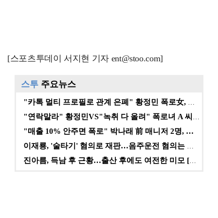
[스포츠투데이 서지현 기자 ent@stoo.com]
스투
주요뉴스
"카톡 멀티 프로필로 관계 은폐" 황정민 폭로女, 문자…
"연락말라" 황정민VS"녹취 다 올려" 폭로녀 A 씨,…
"매출 10% 안주면 폭로" 박나래 前 매니저 2명, …
이재룡, '술타기' 혐의로 재판…음주운전 혐의는 미적용…
진아름, 득남 후 근황…출산 후에도 여전한 미모 [스타…