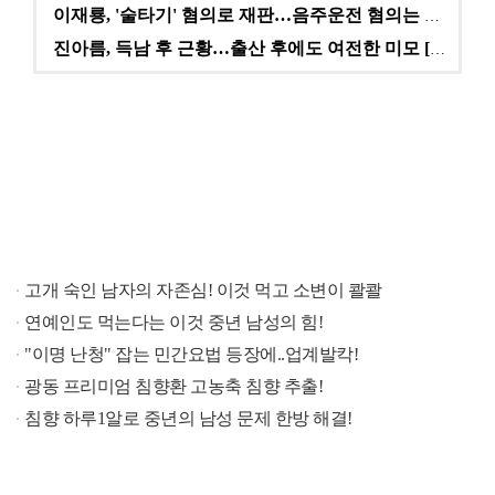
이재룡, '술타기' 혐의로 재판…음주운전 혐의는 미적용…
진아름, 득남 후 근황…출산 후에도 여전한 미모 [스타…