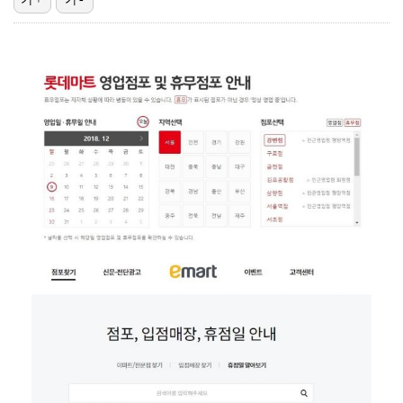
'선업튀' 서혜원, 결혼 4개월 만에 임신 경사 "행복…
권영찬, 김수현 관련 허위사실 유포 혐의로 검찰行
기록적인 폭염에 멈췄던 KBO, 11일부터 순위 경쟁 …
"주말부부 힘든데…변호사 남편, 덕질이 우선순위" 오초…
고영욱, 도 넘은 저격 논란…이번엔 박하선에 "감당 안…