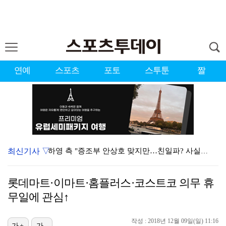
연예
스포츠
포토
스투툰
짤
최신기사 ▽
하영 측 "증조부 안상호 맞지만…친일파? 사실무근" […
'방송 출연' 유명 산부인과 원장, 프로포폴 셀프 투약…
롯데마트·이마트·홈플러스·코스트코 의무 휴
"블랙핑크 데뷔 10주년 행사로 국중박 입장 통제"…문…
무일에 관심↑
김지원, 어린이병원에 1억원 쾌척 "'닥터X' 촬영 중…
작성 : 2018년 12월 09일(일) 11:16
가+
가-
'친일 의혹' 하영 증조부 안상호, 고종 독살 의혹까지…