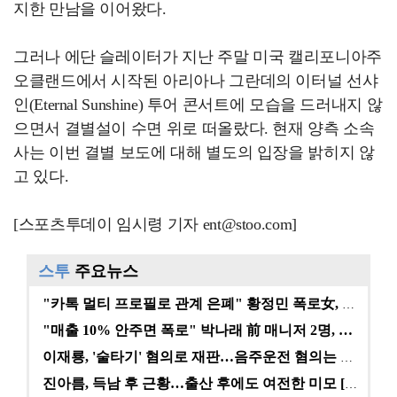
지한 만남을 이어왔다.
그러나 에단 슬레이터가 지난 주말 미국 캘리포니아주
오클랜드에서 시작된 아리아나 그란데의 이터널 선샤
인(Eternal Sunshine) 투어 콘서트에 모습을 드러내지 않
으면서 결별설이 수면 위로 떠올랐다. 현재 양측 소속
사는 이번 결별 보도에 대해 별도의 입장을 밝히지 않
고 있다.
[스포츠투데이 임시령 기자 ent@stoo.com]
스투
주요뉴스
"카톡 멀티 프로필로 관계 은폐" 황정민 폭로女, 문자…
"매출 10% 안주면 폭로" 박나래 前 매니저 2명, …
이재룡, '술타기' 혐의로 재판…음주운전 혐의는 미적용…
진아름, 득남 후 근황…출산 후에도 여전한 미모 [스타…