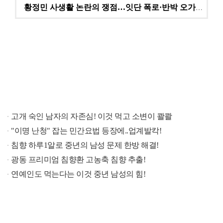
황정민 사생활 논란의 쟁점…잇단 폭로·반박 오가는 소모…