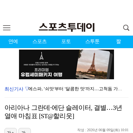
연예
스포츠
포토
스투툰
짤
최신기사 ▽
에스파, '쇠맛'부터 '달콤한 맛'까지…고척돔 가득 채…
블랙핑크, 10주년 행사 논란에 사과 "커뮤니케이션 문…
아리아나 그란데·에단 슬레이터, 결별…3년
에스파, 고척돔 입성…공연 시작 40분 만에 첫 인사 …
열애 마침표 [ST@할리웃]
'리그 2연패 정조준' 아스널, 뉴캐슬서 기마랑이스 영…
작성 : 2026년 06월 09일(화) 10:01
가+
가-
'첫 승 도전' 장은수 "우승 의식하기보다 내 플레이에…