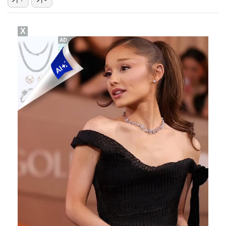
에스파 고척돔 공연에 반가운 얼굴…아이들 미연·트와이스…
X
박지민 아나운서 "발리까지 갔는데…'피의 게임2' 출연…
"언론사 대표·국회의원도"…최연청, 판사 남편까지 화려…
한국 남자배구, 중국 3-0 완파하고 동아시아선수권 결…
'서명관·야고 연속골' 울산, 동해안 더비서 포항 제압…