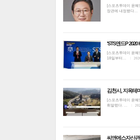
[스포츠투데이 윤혜
장관에 내정됐다…
'STS앤드P 202
[스포츠투데이 윤혜영 
18일부터…
202
김천시, 지옥테
[스포츠투데이 윤혜영
휘말렸다. …
202
씨앤에스자산관리