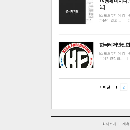
'여행에 미치다'
문]
[스포츠투데이 김나연
파문이 일고…
2
한국레저안전협회
[스포츠투데이 김나
국레저안전협…
이전
1
2
기
회사소개
제휴