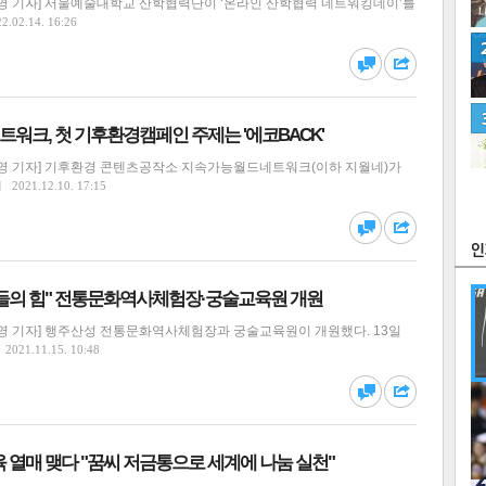
영 기자] 서울예술대학교 산학협력단이 ‘온라인 산학협력 네트워킹데이’를
2.02.14. 16:26
워크, 첫 기후환경캠페인 주제는 '에코BACK'
영 기자] 기후환경 콘텐츠공작소 지속가능월드네트워크(이하 지월네)가
츠
라이프
포토
만화
2021.12.10. 17:15
FOC
들의 힘" 전통문화역사체험장·궁술교육원 개원
영 기자] 행주산성 전통문화역사체험장과 궁술교육원이 개원했다. 13일
2021.11.15. 10:48
많
연예
 열매 맺다 "꿈씨 저금통으로 세계에 나눔 실천"