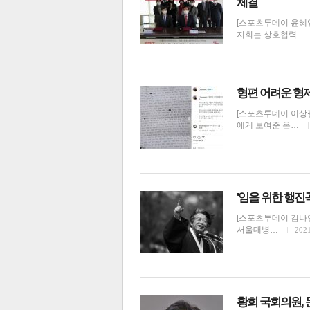
체결
[스포츠투데이 윤혜
지회는 상호협력…
형편 어려운 형
체
인
[스포츠투데이 이상필
에게 보여준 온…
'임을 위한 행진곡
[스포츠투데이 김나연
서울대병…
2021
황희 국회의원,