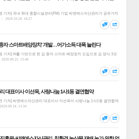
영 기자] 국내 최대 종합시설관리(FM) 기업 씨앤에스자산관리가 공유가치
달기
하기
2020.10.20. 16:27
댓글
공유
김 종자 스마트배양장치' 개발…어가소득 대폭 늘린다
 기자] AI를 기반으로 한 김 종자 스마트 배양장치 도입으로 김 양식 3모
2020.09.25. 13:46
달기
하기
댓글
공유
 대표이사 이선욱, 사랑나눔 1사1동 결연협약
연 기자] 씨앤에스자산관리 대표이사 이선욱이 사랑나눔 1사1동 결연협약
2020.09.24. 13:34
달기
하기
댓글
공유
흥원·씨앤에스자산관리, 친환경 농산물 재배 농가 위한 업