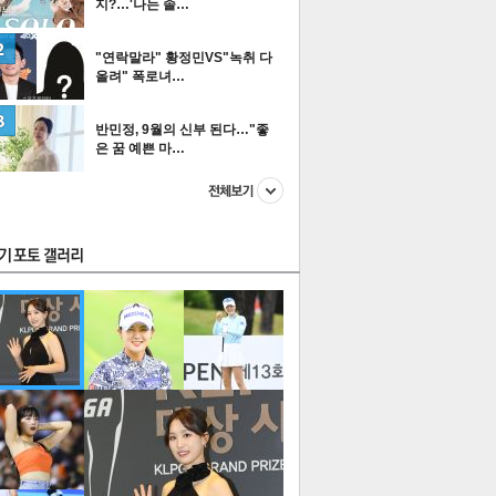
지?…'나는 솔…
"연락말라" 황정민VS"녹취 다
올려" 폭로녀…
스투펀
반민정, 9월의 신부 된다…"좋
은 꿈 예쁜 마…
US
이 본 뉴스
스포츠
포토