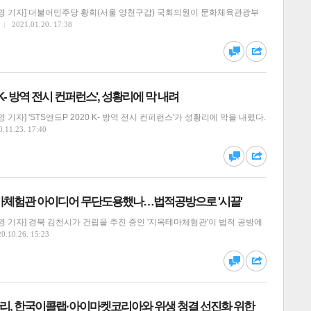
영 기자] 더불어민주당 황희(서울 양천구갑) 국회의원이 문화체육관광부
2021.01.20. 17:38
댓글
공유
0 K- 방역 전시 컨퍼런스', 성황리에 막 내려
기자] 'STS앤드P 2020 K- 방역 전시 컨퍼런스'가 성황리에 막을 내렸다.
0.11.23. 17:40
달기
하기
스
댓글
공유
마체험관 아이디어 무단도용했나…법적공방으로 '시끌'
 기자] 경북 김천시가 건립을 추진 중인 '지옥테마체험관'이 법적 공방에
0.10.26. 15:23
달기
하기
댓글
공유
, 한국이콜랩·아이마켓코리아와 위생 청결 선진화 위한