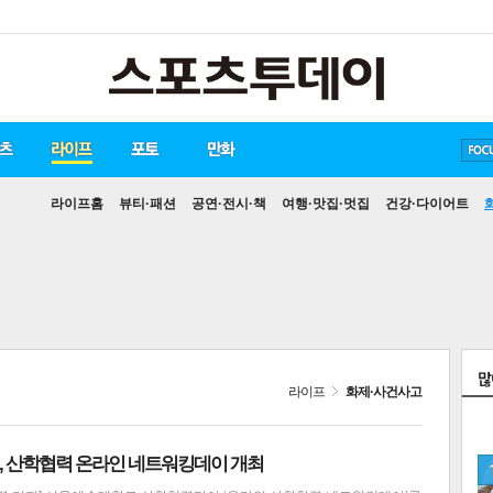
송중기
방탄소년단
손흥민
라이프홈
뷰티·패션
공연·전시·책
여행·맛집·멋집
건강·다이어트
라이프
화제·사건사고
 산학협력 온라인 네트워킹데이 개최