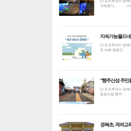
[스포츠투데이 윤혜
개최했다. …
202
전
로그
즐겨찾기
지속가능월드네트
[스포츠투데이 윤혜
많이 본 뉴스
최신 뉴스
연예
스포
첫 번째 캠페인 …
"행주산성 주민
[스포츠투데이 윤혜
협동조합 행주…
화제·사건사고
경복초, 격려교육