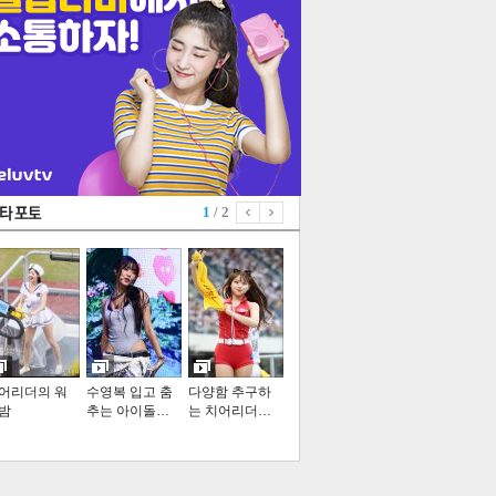
1
/ 2
어리더의 워
수영복 입고 춤
다양함 추구하
밤
추는 아이돌…
는 치어리더…