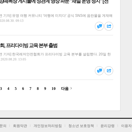
, 양떼목장 게시물에 성관계 영상 파문 "채널 운영 정지" [전
 기자] 유명 여행 커뮤니티 '여행에 미치다' 공식 SNS에 음란물을 게재해
달기
하기
020.08.30. 09:13
댓글
공유
, 프리다이빙 교육 본부 출범
연 기자] 한국레저안전협회가 프리다이빙 교육 본부를 설립했다. 20일 한
2020.08.20. 13:05
달기
하기
댓글
공유
3
4
5
6
7
8
9
10
다음
달기
하기
댓글
공유
문의
회원약관
개인정보처리방침
청소년 보호정책
윤리강령
이용자