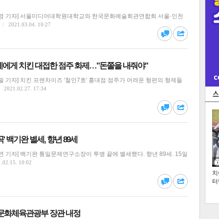
영 기자] 서울미디어대학원대학교와 한국문화예술회관연합회 서울·인천
2021.03.04. 10:27
댓글
공유
제에게 치킨 대접한 점주 화제…"돈쭐을 내줘야"
 기자] 치킨 프랜차이즈 '철인7호' 홍대점 점주가 어려운 형편의 형제들
2021.02.27. 17:34
댓글
공유
' 백기완 별세, 향년 89세
 기자] 백기완 통일문제연구소장이 투병 끝에 별세했다. 향년 89세. 15일
.02.15. 10:02
치
터
댓글
공유
 문화체육관광부 장관 내정