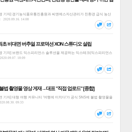
영 기자] 경기농식품유통진흥원과 씨앤에스자산관리가 친환경 급식 농산
달기
하기
2020.09.16. 14:08
댓글
공유
 최초 비대면 버추얼 프로덕션 XON 스튜디오 설립
영 기자] 브랜드 익스피리언스 솔루션을 제공하는 익스테크(익스피리언스
2020.09.07. 18:09
달기
하기
댓글
공유
, 불법 촬영물 영상 게재→대표 "직접 업로드" [종합]
 기자] 대형 여행 커뮤니티 '여행에 미치다'가 공식 SNS에 불법 촬영물을
020.08.30. 09:33
달기
하기
댓글
공유