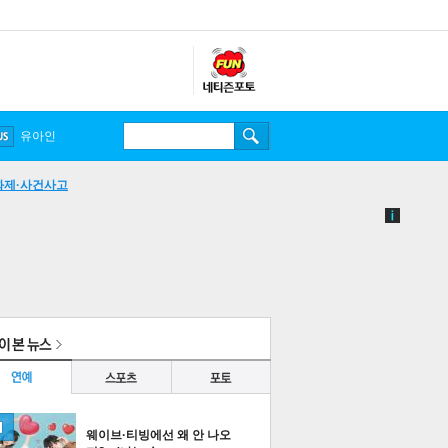
유아인
화제·사건사고
웨이브·티빙에선 왜 안 나오