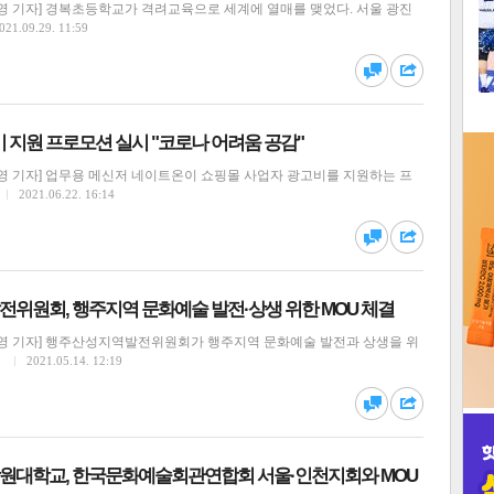
영 기자] 경복초등학교가 격려교육으로 세계에 열매를 맺었다. 서울 광진
1
021.09.29. 11:59
2
댓글
공유
 지원 프로모션 실시 "코로나 어려움 공감"
3
영 기자] 업무용 메신저 네이트온이 쇼핑몰 사업자 광고비를 지원하는 프
2021.06.22. 16:14
댓글
공유
인
위원회, 행주지역 문화예술 발전·상생 위한 MOU 체결
영 기자] 행주산성지역발전위원회가 행주지역 문화예술 발전과 상생을 위
…
2021.05.14. 12:19
댓글
공유
대학교, 한국문화예술회관연합회 서울·인천지회와 MOU