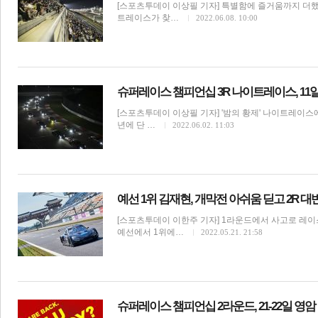
[스포츠투데이 이상필 기자] 특별함에 즐거움까지 더했
트레이스가 찾…
2022.06.08. 10:00
슈퍼레이스 챔피언십 3R 나이트레이스, 11
[스포츠투데이 이상필 기자] '밤의 황제' 나이트레이스
년에 단 …
2022.06.02. 11:03
예선 1위 김재현, 개막전 아쉬움 딛고 2R 
[스포츠투데이 이한주 기자] 1라운드에서 사고로 레
예선에서 1위에…
2022.05.21. 21:58
슈퍼레이스 챔피언십 2라운드, 21-22일 영암 