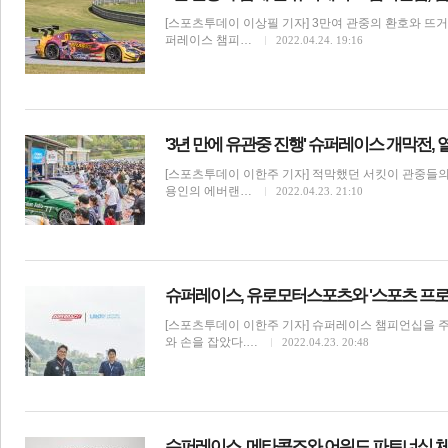
[스포츠투데이 이상필 기자] 3만여 관중의 환호와 뜨거운
퍼레이스 챔피…
2022.04.24. 19:16
'3년 만에 유관중 진행' 슈퍼레이스 개막전, 열
[스포츠투데이 이한주 기자] 적막했던 서킷이 관중들의
용인의 에버랜…
2022.04.23. 21:10
보
슈퍼레이스, 유로모터스포츠와 '스포츠 프로
[스포츠투데이 이한주 기자] 슈퍼레이스 챔피언십을
와 손을 잡았다.…
2022.04.23. 20:48
슈퍼레이스, 메타콩즈와 어워드 파트너십 