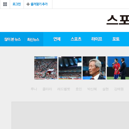
루나
클라라
레드벨벳
효민
박신혜
설현
강예원