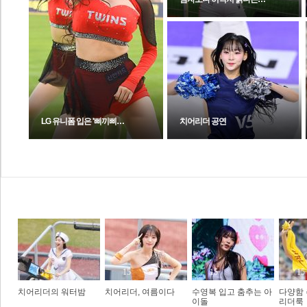
LG 유니폼 입은 '삐끼삐…
치어리더 공연
Hot&Cool
15
15
15
15
치어리더의 워터밤
치어리더, 여름이다
수영복 입고 춤추는 아
다양함
이돌
리더룩