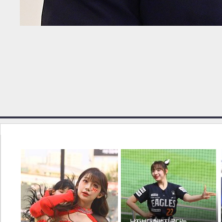
체
인
전
남자보다 허벅지 굵다는…