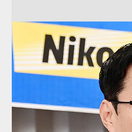
전
로그
즐겨찾기
많이 본 뉴스
최신 뉴스
연예
스포츠
라이프
포토
이
이슈 키워드