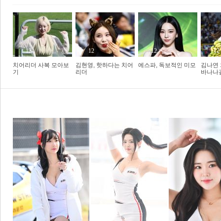
�
12
12
12
12
치어리더 사복 모아보
김현영, 핫하다는 치어
에스파, 독보적인 미모
김나연 
기
리더
바나나
보
1
2
3
포토갤러리
포토뉴스