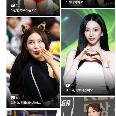
이즈나의 매력
16
다양함 추구하는 치어…
26
에스파, 독보적인 미모…
8
김현영, 핫하다는 치어…