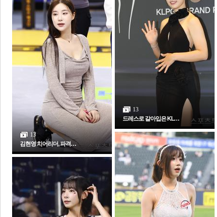
체
인
13
드레스로 갈아입은 KL…
13
김현영 치어리더, 파격…