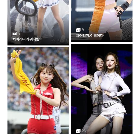
전
로그
즐겨찾기
9
8
치어리더, 여름이다
치어리더의 워터밤
많이 본 뉴스
최신 뉴스
연예
스포츠
라이프
포토
포토갤러리
28