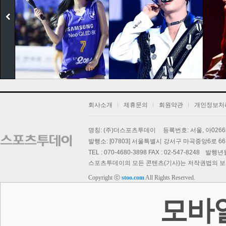
회사소개
제휴문의
회원약관
개인정보처
명칭: (주)더스포츠투데이
등록번호: 서울, 아026
보
발행소: [07803] 서울특별시 강서구 마곡중앙6로 66,
TEL : 070-4680-3898 FAX : 02-547-8248
발행년월일
스포츠투데이의 모든 콘텐츠(기사)는 저작권법의 보호를
Copyright ⓒ
stoo.com
All Rights Reserved.
스투 핫 포토
모바