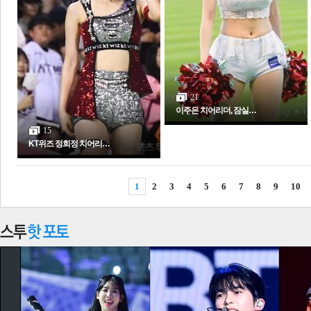
21
이주은 치어리더, 잠실…
15
KT위즈 정희정 치어리…
1
2
3
4
5
6
7
8
9
10