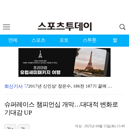
연예
스포츠
포토
스투툰
짤
최신기사 ▽
'2017년 신인상' 장은수, 186전 187기 끝에 …
'유부녀 킬러' 무진성, 천재 해커의 냉철·허당미 오가…
슈퍼레이스 챔피언십 개막…대대적 변화로
'이런 엿같은 사랑' 정해인, 츄리닝 비주얼도 완벽 "…
기대감 UP
제니 "남자에 먼저 메시지 안 보내, 동거? 여기까지만…
작성 : 2025년 04월 15일(화) 13:49
[ST포토] 장은수, 2026 KLPGA WINNER
가+
가-