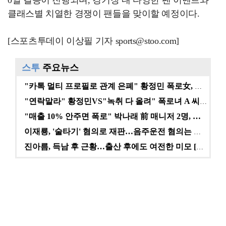
0일 결승이 진행되며, 경기장 내 다양한 팬 이벤트와
클래스별 치열한 경쟁이 팬들을 맞이할 예정이다.
[스포츠투데이 이상필 기자 sports@stoo.com]
스투
주요뉴스
"카톡 멀티 프로필로 관계 은폐" 황정민 폭로女, 문자…
"연락말라" 황정민VS"녹취 다 올려" 폭로녀 A 씨,…
"매출 10% 안주면 폭로" 박나래 前 매니저 2명, …
이재룡, '술타기' 혐의로 재판…음주운전 혐의는 미적용…
진아름, 득남 후 근황…출산 후에도 여전한 미모 [스타…