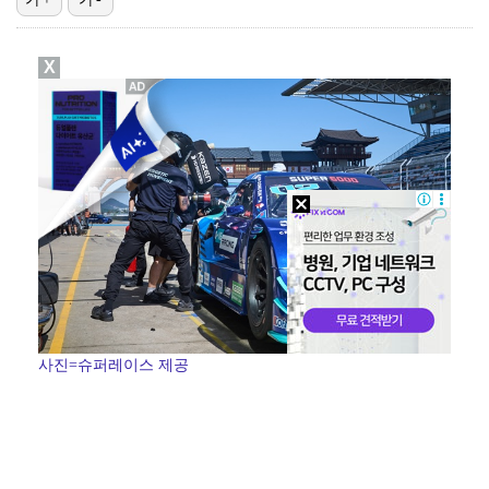
스윙스, 배우 도전하더니 마동석과 투샷 "마침내 만났다…
X
[ST포토] 장은수, 선수들과 다함께
[ST포토] 장은수, 우승 축하 물허벅 세레머니
[ST포토] 장은수, KLPGA 첫 우승
[ST포토] 눈물 훔치는 장은수
사진=슈퍼레이스 제공