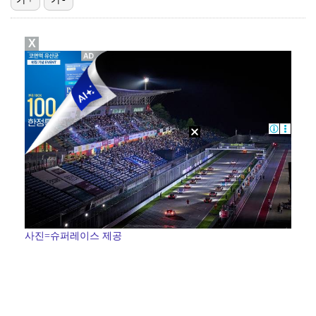
고영욱, 도 넘은 저격 논란…이번엔 박하선에 "감당 안…
X
기록적인 폭염에 멈췄던 KBO, 11일부터 순위 경쟁 …
'선업튀' 서혜원, 결혼 4개월 만에 임신 경사 "행복…
경찰, 대한축구협회 '심판 성접대 논란' 수사 여부 검…
권영찬, 김수현 관련 허위사실 유포 혐의로 검찰行
사진=슈퍼레이스 제공