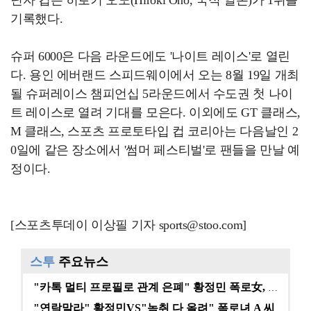
닌자 컵은 히로키 오노(Hiroki Ono, 국적 일본)가 1위를
기록했다.
슈퍼 6000은 다음 라운드에도 '나이트 레이스'로 열린
다. 용인 에버랜드 스피드웨이에서 오는 8월 19일 개최
될 슈퍼레이스 챔피언십 5라운드에서 수도권 첫 나이
트 레이스로 열려 기대를 모은다. 이외에도 GT 클래스,
M 클래스, 스포츠 프로토타입 컵 코리아는 다음날인 2
0일에 같은 장소에서 '썸머 페스티벌'로 팬들을 만날 예
정이다.
[스포츠투데이 이상필 기자 sports@stoo.com]
스투
주요뉴스
"카톡 멀티 프로필로 관계 은폐" 황정민 폭로女, 문자…
"연락말라" 황정민VS"녹취 다 올려" 폭로녀 A 씨,…