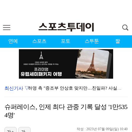
연예
스포츠
포토
스투툰
짤
최신기사 ▽
하영 측 "증조부 안상호 맞지만…친일파? 사실무근" […
'방송 출연' 유명 산부인과 원장, 프로포폴 셀프 투약…
슈퍼레이스, 인제 최다 관중 기록 달성 '1만535
"스토킹 피해자" 황정민VS"2억대 손해배상" A 씨,…
4명'
"블랙핑크 데뷔 10주년 행사로 국중박 입장 통제"…문…
작성 : 2023년 07월 09일(일) 10:40
가+
가-
김지원, 어린이병원에 1억원 쾌척 "'닥터X' 촬영 중…