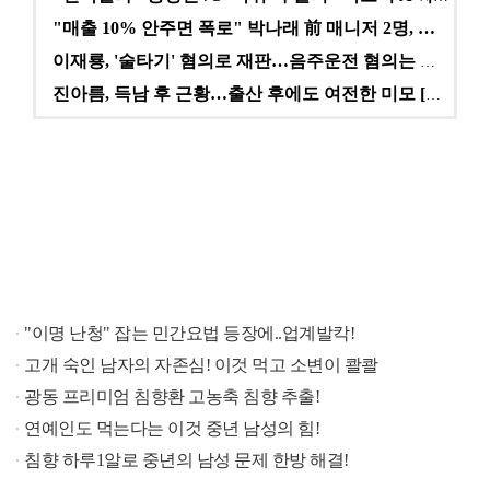
"매출 10% 안주면 폭로" 박나래 前 매니저 2명, …
이재룡, '술타기' 혐의로 재판…음주운전 혐의는 미적용…
진아름, 득남 후 근황…출산 후에도 여전한 미모 [스타…