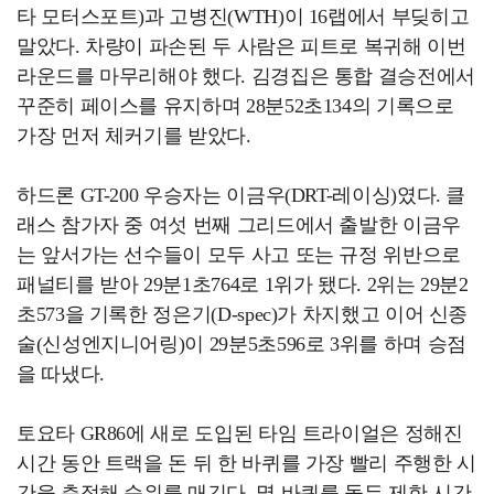
타 모터스포트)과 고병진(WTH)이 16랩에서 부딪히고
말았다. 차량이 파손된 두 사람은 피트로 복귀해 이번
라운드를 마무리해야 했다. 김경집은 통합 결승전에서
꾸준히 페이스를 유지하며 28분52초134의 기록으로
가장 먼저 체커기를 받았다.
하드론 GT-200 우승자는 이금우(DRT-레이싱)였다. 클
래스 참가자 중 여섯 번째 그리드에서 출발한 이금우
는 앞서가는 선수들이 모두 사고 또는 규정 위반으로
패널티를 받아 29분1초764로 1위가 됐다. 2위는 29분2
초573을 기록한 정은기(D-spec)가 차지했고 이어 신종
술(신성엔지니어링)이 29분5초596로 3위를 하며 승점
을 따냈다.
토요타 GR86에 새로 도입된 타임 트라이얼은 정해진
시간 동안 트랙을 돈 뒤 한 바퀴를 가장 빨리 주행한 시
간을 측정해 순위를 매긴다. 몇 바퀴를 돌든 제한 시간