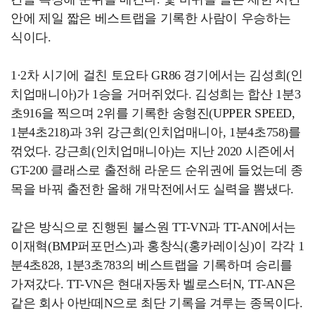
안에 제일 짧은 베스트랩을 기록한 사람이 우승하는
식이다.
1·2차 시기에 걸친 토요타 GR86 경기에서는 김성희(인
치업매니아)가 1승을 거머쥐었다. 김성희는 합산 1분3
초916을 찍으며 2위를 기록한 송형진(UPPER SPEED,
1분4초218)과 3위 강근희(인치업매니아, 1분4초758)를
꺾었다. 강근희(인치업매니아)는 지난 2020 시즌에서
GT-200 클래스로 출전해 라운드 순위권에 들었는데 종
목을 바꿔 출전한 올해 개막전에서도 실력을 뽐냈다.
같은 방식으로 진행된 불스원 TT-VN과 TT-AN에서는
이재혁(BMP퍼포먼스)과 홍창식(홍카레이싱)이 각각 1
분4초828, 1분3초783의 베스트랩을 기록하며 승리를
가져갔다. TT-VN은 현대자동차 벨로스터N, TT-AN은
같은 회사 아반떼N으로 최단 기록을 겨루는 종목이다.