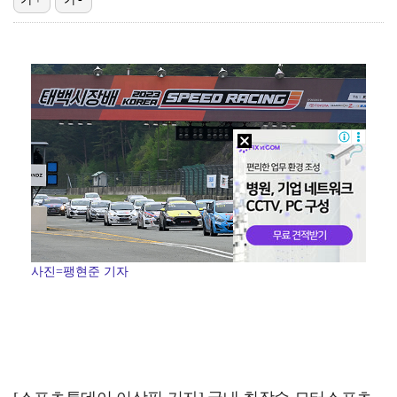
'선업튀' 서혜원, 결혼 4개월 만에 임신 경사 "행복…
기록적인 폭염에 멈췄던 KBO, 11일부터 순위 경쟁 …
고영욱, 도 넘은 저격 논란…이번엔 박하선에 "감당 안…
권영찬, 김수현 관련 허위사실 유포 혐의로 검찰行
'친일 의혹' 하영 증조부 안상호, 고종 독살 의혹까지…
사진=팽현준 기자