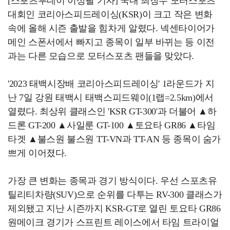
[스포츠투데이 이상필 기자] 국내 최장수 모터스포츠
대회인 코리아스피드레이싱(KSR)이 크고 작은 변화
속에 올해 시즌 출발을 힘차게 알렸다. 넥센타이어가
메인 스폰서에서 빠지고 종목이 일부 바뀌는 등 이전
과는 다른 모습으로 모터스포츠 팬들을 맞았다.
'2023 태백시장배 코리아스피드레이싱' 1라운드가 지
난 7일 강원 태백시 태백스피드웨이(1랩=2.5km)에서
열렸다. 최상위 클래스인 'KSR GT-300'과 더불어 ▲하
드론 GT-200 ▲사일룬 GT-100 ▲토요타 GR86 ▲타임
타겟 ▲불스원 불스원 TT-VN과 TT-AN 등 종목이 숨가
쁘게 이어졌다.
가장 큰 변화는 종목과 경기 방식이다. 우선 스포츠유
틸리티차량(SUV)으로 순위를 다투는 RV-300 클래스가
제외됐고 지난 시즌까지 KSR-GT로 열린 토요타 GR86
원메이크 경기가 스프린트 레이스에서 타임 트라이얼