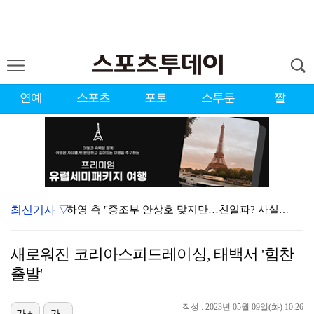
연예
스포츠
포토
스투툰
짤
최신기사 ▽
하영 측 "증조부 안상호 맞지만…친일파? 사실무근" […
'방송 출연' 유명 산부인과 원장, 프로포폴 셀프 투약…
새로워진 코리아스피드레이싱, 태백서 '힘찬
"스토킹 피해자" 황정민VS"2억대 손해배상" A 씨,…
출발'
"블랙핑크 데뷔 10주년 행사로 국중박 입장 통제"…문…
작성 : 2023년 05월 09일(화) 10:26
가+
가-
김지원, 어린이병원에 1억원 쾌척 "'닥터X' 촬영 중…