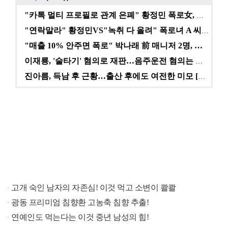
"카톡 멀티 프로필로 관계 은폐" 황정민 폭로女, 문자…
"연락말라" 황정민VS"녹취 다 올려" 폭로녀 A 씨,…
"매출 10% 안주면 폭로" 박나래 前 매니저 2명, …
이재룡, '술타기' 혐의로 재판…음주운전 혐의는 미적용…
진아름, 득남 후 근황…출산 후에도 여전한 미모 [스타…