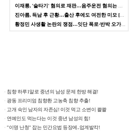
이재룡, '술타기' 혐의로 재판…음주운전 혐의는 미적용…
진아름, 득남 후 근황…출산 후에도 여전한 미모 [스타…
황정민 사생활 논란의 쟁점…잇단 폭로·반박 오가는 소모…