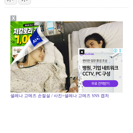
'오징어 게임' 미국판 스핀오프, 제작 무산설 "넷플릭…
X
정해인X강하늘X이청아X유재명X김선영 뭉쳤다…'아가미',…
강채연, 제주삼다수 2R 깜짝 선두 도약…박민지 공동 …
[ST포토] 정지효, 반가운 손인사
MJ, 운명의 상대 찾아 솔로 하우스行…색다른 콘셉트
셀레나 고메즈 손절설 / 사진=셀레나 고메즈 SNS 캡처