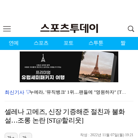
연예
스포츠
포토
스투툰
짤
최신기사 ▽
누에라, '뮤직뱅크' 1위…팬들에 "영원하자" [TV캡…
'우리동네 전성시대' 딘딘, 첫 촬영부터 멘붕…시작부터…
셀레나 고메즈, 신장 기증해준 절친과 불화
서장훈 감독 "내 능력 부족" 자책하게 만든 펜타곤과의…
설…조롱 논란 [ST@할리웃]
대한축구협회의 '심판 성접대'…최악의 경우 런던 올림픽…
작성 : 2022년 11월 07일(월) 19:21
진세연, 전속계약 종료…FA 시장 나왔다 [공식]
가+
가-