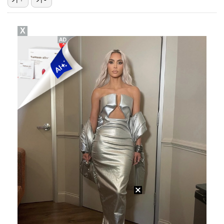
[ST포토] 키키 지유, 포인트 안무로 매력발산
X
박해준, 오늘(6일) '산지직송3' 출격…'폭싹' 강유…
[ST포토] 지유, 키키 리더 미모는 이정도!
[ST포토] 키키 지유, '포인트 안무도 예쁘게'
[ST포토] 키키 지유, '볼콕'