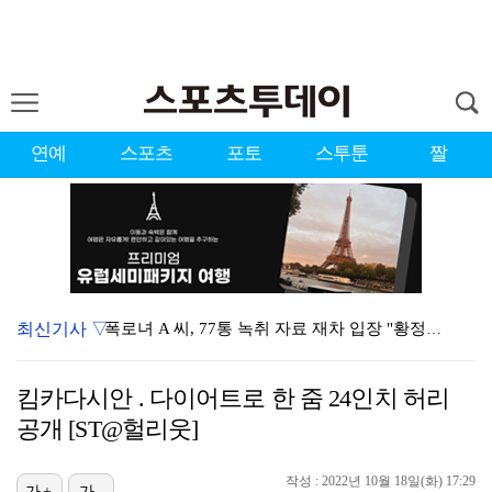
연예
스포츠
포토
스투툰
짤
최신기사 ▽
폭로녀 A 씨, 77통 녹취 자료 재차 입장 "황정민은…
경찰, '감독 선임 논란' 대한축구협회 압수수색…홍명보…
킴카다시안 . 다이어트로 한 줌 24인치 허리
'이상준쇼' PD "LA 공연 비판 겸허히 수용, 허위…
공개 [ST@헐리웃]
입지 좁아진 김하성, 빅리그 복귀에도 2경기 연속 결장…
작성 : 2022년 10월 18일(화) 17:29
가+
가-
아이들 미연, 첫 日 디지털 싱글 '런어웨이' 발매…청…