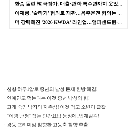
한숨 돌린 韓 극장가, 매출·관객·특수관까지 웃었다 […
이재룡, '술타기' 혐의로 재판…음주운전 혐의는 미적용…
더 강력해진 '2026 KWDA' 라인업…앰퍼샌드원·나…